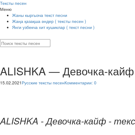
Тексты песен
Меню
Жаны кыргызча текст песни
Жаңа қазақша әндер ( тексты песен )
Янги узбекча хит кушиклар ( текст песни )
ALISHKA — Девочка-кайф
15.02.2021
Русские тексты песен
Комментарии: 0
ALISHKA - Девочка-кайф - тек