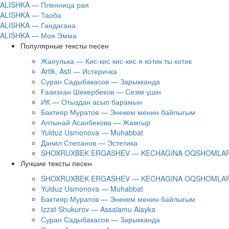
ALISHKA — Пленница рая
ALISHKA — Таоба
ALISHKA — Гандагана
ALISHKA — Моя Эмма
Популярные тексты песен
Жанулька — Кис-кис кис-кис я котик ты котик
Artik, Asti — Истеричка
Суран Садыбакасов — Зарыкканда
Ғазизхан Шекербеков — Сезім үшін
ИК — Отыздан асып барамын
Бактияр Муратов — Энекем менин байлыгым
Алтынай Асанбекова — Жамгыр
Yulduz Usmonova — Muhabbat
Данил Степанов — Эстетика
SHOXRUXBEK ERGASHEV — KECHAGINA OQSHOMLAR
Лучшие тексты песен
SHOXRUXBEK ERGASHEV — KECHAGINA OQSHOMLAR
Yulduz Usmonova — Muhabbat
Бактияр Муратов — Энекем менин байлыгым
Izzat Shukurov — Assalamu Alayka
Суран Садыбакасов — Зарыкканда