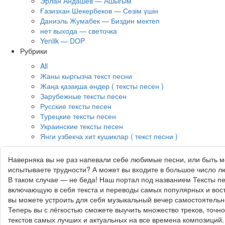
Эрлан Андашев — Ашыгым
Ғазизхан Шекербеков — Сезім үшін
Даниэль Жумабек — Биздин мектеп
нет выхода — светочка
Yenlik — DOP
Рубрики
All
Жаны кыргызча текст песни
Жаңа қазақша әндер ( тексты песен )
Зарубежные тексты песен
Русские тексты песен
Турецкие тексты песен
Украинские тексты песен
Янги узбекча хит кушиклар ( текст песни )
Наверняка вы не раз напевали себе любимые песни, или быть м
испытываете трудности? А может вы входите в большое число лю
В таком случае — не беда! Наш портал под названием Тексты п
включающую в себя текста и переводы самых популярных и вост
вы можете устроить для себя музыкальный вечер самостоятельно
Теперь вы с лёгкостью сможете выучить множество треков, точн
текстов самых лучших и актуальных на все времена композиций.