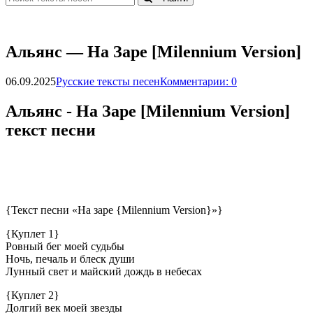
Aльянc — Ha Зape [Мilennium Versiоn]
06.09.2025
Русские тексты песен
Комментарии: 0
Aльянc - Ha Зape [Мilennium Versiоn]
текст песни
{Текст песни «На заре {Milennium Version}»}
{Куплет 1}
Ровный бег моей судьбы
Ночь, печаль и блеск души
Лунный свет и майский дождь в небесах
{Куплет 2}
Долгий век моей звезды