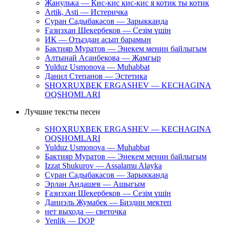
Жанулька — Кис-кис кис-кис я котик ты котик
Artik, Asti — Истеричка
Суран Садыбакасов — Зарыкканда
Ғазизхан Шекербеков — Сезім үшін
ИК — Отыздан асып барамын
Бактияр Муратов — Энекем менин байлыгым
Алтынай Асанбекова — Жамгыр
Yulduz Usmonova — Muhabbat
Данил Степанов — Эстетика
SHOXRUXBEK ERGASHEV — KECHAGINA
OQSHOMLARI
Лучшие тексты песен
SHOXRUXBEK ERGASHEV — KECHAGINA
OQSHOMLARI
Yulduz Usmonova — Muhabbat
Бактияр Муратов — Энекем менин байлыгым
Izzat Shukurov — Assalamu Alayka
Суран Садыбакасов — Зарыкканда
Эрлан Андашев — Ашыгым
Ғазизхан Шекербеков — Сезім үшін
Даниэль Жумабек — Биздин мектеп
нет выхода — светочка
Yenlik — DOP