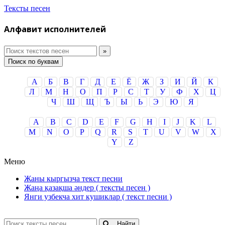
Тексты песен
Алфавит исполнителей
Поиск по буквам
А
Б
В
Г
Д
Е
Ё
Ж
З
И
Й
К
Л
М
Н
О
П
Р
С
Т
У
Ф
Х
Ц
Ч
Ш
Щ
Ъ
Ы
Ь
Э
Ю
Я
A
B
C
D
E
F
G
H
I
J
K
L
M
N
O
P
Q
R
S
T
U
V
W
X
Y
Z
Меню
Жаны кыргызча текст песни
Жаңа қазақша әндер ( тексты песен )
Янги узбекча хит кушиклар ( текст песни )
Найти