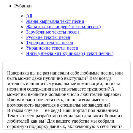
Рубрики
All
Жаны кыргызча текст песни
Жаңа қазақша әндер ( тексты песен )
Зарубежные тексты песен
Русские тексты песен
Турецкие тексты песен
Украинские тексты песен
Янги узбекча хит кушиклар ( текст песни )
Наверняка вы не раз напевали себе любимые песни, или
быть может даже публично выступали? Вам всегда
хотелось исполнить музыкальные композиции, но из за
незнания содержания вы испытываете трудности? А
может вы входите в большое число любителей караоке?
Или вам часто хочется петь, но не всегда имеется
возможность вырваться в специальные заведения?
В таком случае — не беда! Наш портал под названием
Тексты песен разработан специально для таких больших
любителей как вы! Для вашего удобства мы собрали
огромную подборку данных, включающую в себя текста
и переводы самых популярных и востребованных песен.