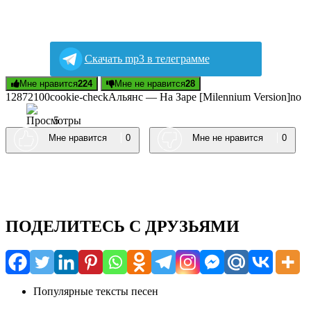
Скачать mp3 в телеграмме
Мне нравится
224
Мне не нравится
28
128721
0
0
cookie-check
Aльянc — Ha Зape [Мilennium Versiоn]
no
5
Мне нравится
0
Мне не нравится
0
ПОДЕЛИТЕСЬ С ДРУЗЬЯМИ
Популярные тексты песен