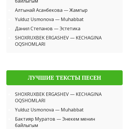
байлыгым
Алтынай Асанбекова — Жамгыр
Yulduz Usmonova — Muhabbat
Данил Степанов — Эстетика
SHOXRUXBEK ERGASHEV — KECHAGINA
OQSHOMLARI
ЛУЧШИЕ ТЕКСТЫ ПЕСЕН
SHOXRUXBEK ERGASHEV — KECHAGINA
OQSHOMLARI
Yulduz Usmonova — Muhabbat
Бактияр Муратов — Энекем менин
байлыгым