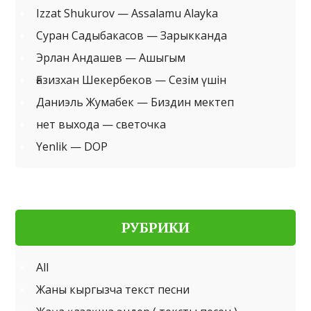
Izzat Shukurov — Assalamu Alayka
Суран Садыбакасов — Зарыкканда
Эрлан Андашев — Ашыгым
Ғазизхан Шекербеков — Сезім үшін
Даниэль Жумабек — Биздин мектеп
нет выхода — светочка
Yenlik — DOP
РУБРИКИ
All
Жаны кыргызча текст песни