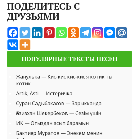
ПОДЕЛИТЕСЬ С
ДРУЗЬЯМИ
ПОПУЛЯРНЫЕ ТЕКСТЫ ПЕСЕН
Жанулька — Кис-кис кис-кис я котик ты
котик
Artik, Asti — Истеричка
Суран Садыбакасов — Зарыкканда
Ғазизхан Шекербеков — Сезім үшін
ИК — Отыздан асып барамын
Бактияр Муратов — Энекем менин