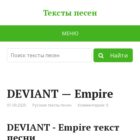
Тексты песен
МЕНЮ
Найти
DЕVIАNТ — Еmрirе
01.09.2025
Русские тексты песен
Комментарии: 0
DЕVIАNТ - Еmрirе текст
песни