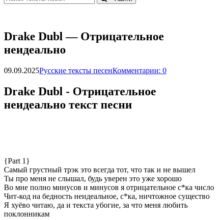
Drаkе Dubl — Oтpицaтeльнoe
нeидeaльнo
09.09.2025
Русские тексты песен
Комментарии: 0
Drаkе Dubl - Oтpицaтeльнoe
нeидeaльнo текст песни
{Part 1}
Самый грустный трэк это всегда тот, что так и не вышел
Ты про меня не слышал, будь уверен это уже хорошо
Во мне полно минусов и минусов я отрицательное с*ка число
Чит-код на бедность неидеальное, с*ка, ничтожное существо
Я хуёво читаю, да и текста убогие, за что меня любить
поклонникам