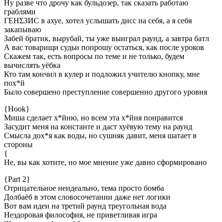
Ну разве что дрочу как бульдозер, так сказать работаю
граблями
ГЕНΣЗИС в ахуе, хотел услышать дисс на себя, а я себя
закапываю
Забей братик, вырубай, ты уже выиграл раунд, а завтра батл
А вас товарищи судьи попрошу остаться, как после уроков
Скажем так, есть вопросы по теме и не только, будем
вычислять уëбка
Кто там кончил в кулер и подложил учителю кнопку, мне
пох*й
Было совершено преступление совершенно другого уровня
{Hook}
Миша сделает х*йню, но всем эта х*йня понравится
Засудит меня на константе и даст хуёвую тему на раунд
Смысла дох*я как воды, но сушняк давит, меня шатает в
стороны
{
Не, вы как хотите, но мое мнение уже давно сформировано
{Part 2}
Отрицательное неидеально, тема просто бомба
Долбаёб в этом словосочетании даже нет логики
Вот вам идеи на третий раунд треугольная вода
Нездоровая философия, не приветливая игра