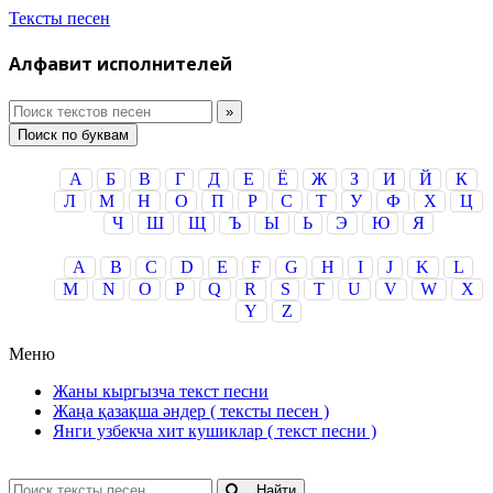
Тексты песен
Алфавит исполнителей
Поиск по буквам
А
Б
В
Г
Д
Е
Ё
Ж
З
И
Й
К
Л
М
Н
О
П
Р
С
Т
У
Ф
Х
Ц
Ч
Ш
Щ
Ъ
Ы
Ь
Э
Ю
Я
A
B
C
D
E
F
G
H
I
J
K
L
M
N
O
P
Q
R
S
T
U
V
W
X
Y
Z
Меню
Жаны кыргызча текст песни
Жаңа қазақша әндер ( тексты песен )
Янги узбекча хит кушиклар ( текст песни )
Найти