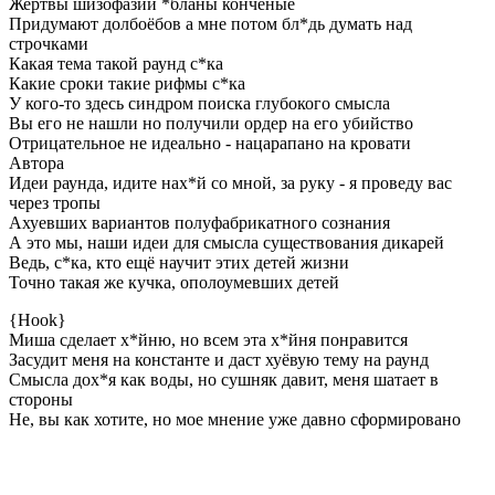
Жертвы шизофазии *бланы конченые
Придумают долбоёбов а мне потом бл*дь думать над
строчками
Какая тема такой раунд с*ка
Какие сроки такие рифмы с*ка
У кого-то здесь синдром поиска глубокого смысла
Вы его не нашли но получили ордер на его убийство
Отрицательное не идеально - нацарапано на кровати
Автора
Идеи раунда, идите нах*й со мной, за руку - я проведу вас
через тропы
Ахуевших вариантов полуфабрикатного сознания
А это мы, наши идеи для смысла существования дикарей
Ведь, с*ка, кто ещё научит этих детей жизни
Точно такая же кучка, ополоумевших детей
{Hook}
Миша сделает х*йню, но всем эта х*йня понравится
Засудит меня на константе и даст хуёвую тему на раунд
Смысла дох*я как воды, но сушняк давит, меня шатает в
стороны
Не, вы как хотите, но мое мнение уже давно сформировано