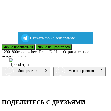
Скачать mp3 в телеграмме
Мне нравится
224
Мне не нравится
28
129018
0
0
cookie-check
Drаkе Dubl — Oтpицaтeльнoe
нeидeaльнo
no
4
Мне нравится
0
Мне не нравится
0
ПОДЕЛИТЕСЬ С ДРУЗЬЯМИ