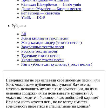
Эрлан Андашев — Ашыгым
Ғазизхан Шекербеков — Сезім үшін
Даниэль Жумабек — Биздин мектеп
нет выхода — светочка
Yenlik — DOP
Рубрики
All
Жаны кыргызча текст песни
Жаңа қазақша әндер ( тексты песен )
Зарубежные тексты песен
Русские тексты песен
Турецкие тексты песен
Украинские тексты песен
Янги узбекча хит кушиклар ( текст песни )
Наверняка вы не раз напевали себе любимые песни, или
быть может даже публично выступали? Вам всегда
хотелось исполнить музыкальные композиции, но из за
незнания содержания вы испытываете трудности? А
может вы входите в большое число любителей караоке?
Или вам часто хочется петь, но не всегда имеется
возможность вырваться в специальные заведения?