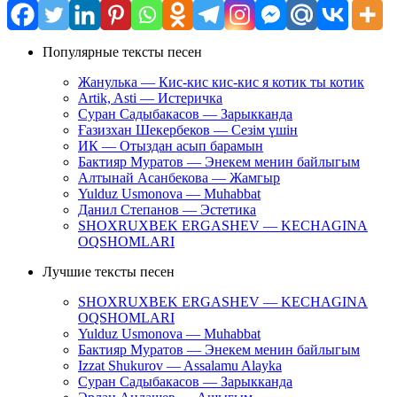
Популярные тексты песен
Жанулька — Кис-кис кис-кис я котик ты котик
Artik, Asti — Истеричка
Суран Садыбакасов — Зарыкканда
Ғазизхан Шекербеков — Сезім үшін
ИК — Отыздан асып барамын
Бактияр Муратов — Энекем менин байлыгым
Алтынай Асанбекова — Жамгыр
Yulduz Usmonova — Muhabbat
Данил Степанов — Эстетика
SHOXRUXBEK ERGASHEV — KECHAGINA
OQSHOMLARI
Лучшие тексты песен
SHOXRUXBEK ERGASHEV — KECHAGINA
OQSHOMLARI
Yulduz Usmonova — Muhabbat
Бактияр Муратов — Энекем менин байлыгым
Izzat Shukurov — Assalamu Alayka
Суран Садыбакасов — Зарыкканда