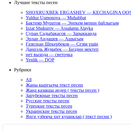
Лучшие тексты песен
SHOXRUXBEK ERGASHEV — KECHAGINA OQ
Yulduz Usmonova — Muhabbat
Бактияр Муратов — Энекем менин байлыгым
Izzat Shukurov — Assalamu Alayka
Суран Садыбакасов — Зарыкканда
Эрлан Андашев — Ашыгым
Ғазизхан Шекербеков — Сезім үшін
Даниэль Жумабек — Биздин мектеп
нет выхода — светочка
Yenlik — DOP
Рубрики
All
Жаны кыргызча текст песни
Жаңа қазақша әндер ( тексты песен )
Зарубежные тексты песен
Русские тексты песен
Турецкие тексты песен
Украинские тексты песен
Янги узбекча хит кушиклар ( текст песни )