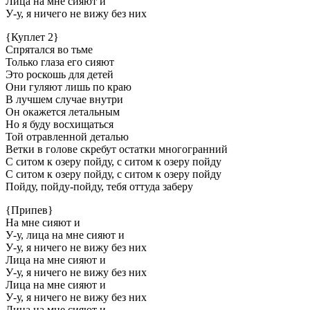
Лица на мне сияют и
У-у, я ничего не вижу без них
{Куплет 2}
Спрятался во тьме
Только глаза его сияют
Это роскошь для детей
Они гуляют лишь по краю
В лучшем случае внутри
Он окажется летальным
Но я буду восхищаться
Той отравленной деталью
Ветки в голове скребут остатки многогранний
С ситом к озеру пойду, с ситом к озеру пойду
С ситом к озеру пойду, с ситом к озеру пойду
Пойду, пойду-пойду, тебя оттуда заберу
{Припев}
На мне сияют и
У-у, лица на мне сияют и
У-у, я ничего не вижу без них
Лица на мне сияют и
У-у, я ничего не вижу без них
Лица на мне сияют и
У-у, я ничего не вижу без них
Лица на мне сияют и