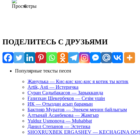
6
ПОДЕЛИТЕСЬ С ДРУЗЬЯМИ
Популярные тексты песен
Жанулька — Кис-кис кис-кис я котик ты котик
Artik, Asti — Истеричка
Суран Садыбакасов — Зарыкканда
Ғазизхан Шекербеков — Сезім үшін
ИК — Отыздан асып барамын
Бактияр Муратов — Энекем менин байлыгым
Алтынай Асанбекова — Жамгыр
Yulduz Usmonova — Muhabbat
Данил Степанов — Эстетика
SHOXRUXBEK ERGASHEV — KECHAGINA OQ