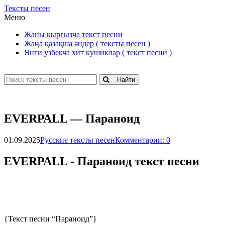
Тексты песен
Меню
Жаны кыргызча текст песни
Жаңа қазақша әндер ( тексты песен )
Янги узбекча хит кушиклар ( текст песни )
Найти
ЕVЕRРАLL — Пapaнoид
01.09.2025
Русские тексты песен
Комментарии: 0
ЕVЕRРАLL - Пapaнoид текст песни
{Текст песни “Параноид”}