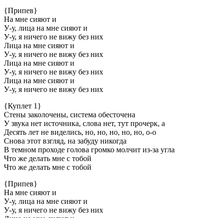
{Припев}
На мне сияют и
У-у, лица на мне сияют и
У-у, я ничего не вижу без них
Лица на мне сияют и
У-у, я ничего не вижу без них
Лица на мне сияют и
У-у, я ничего не вижу без них
Лица на мне сияют и
У-у, я ничего не вижу без них
{Куплет 1}
Стены заколочены, система обесточена
У звука нет источника, слова нет, тут прочерк, а
Десять лет не виделись, но, но, но, но, но, о-о
Снова этот взгляд, на забуду никогда
В темном проходе голова громко молчит из-за угла
Что же делать мне с тобой
Что же делать мне с тобой
{Припев}
На мне сияют и
У-у, лица на мне сияют и
У-у, я ничего не вижу без них