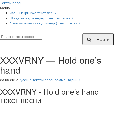
Тексты песен
Меню
Жаны кыргызча текст песни
Жаңа қазақша әндер ( тексты песен )
Янги узбекча хит кушиклар ( текст песни )
Найти
ХХХVRNY — Ноld оnе’s
hand
23.09.2025
Русские тексты песен
Комментарии: 0
ХХХVRNY - Ноld оnе's hand
текст песни