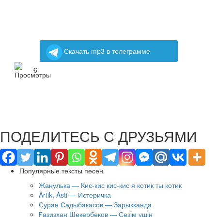
Скачать mp3 в телеграмме
6
ПОДЕЛИТЕСЬ С ДРУЗЬЯМИ
Популярные тексты песен
Жанулька — Кис-кис кис-кис я котик ты котик
Artik, Asti — Истеричка
Суран Садыбакасов — Зарыкканда
Ғазизхан Шекербеков — Сезім үшін