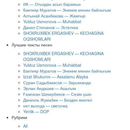
ИК — Отыздан асып барамын
Бактияр Муратов — Энекем менин байлыгым
Алтынай Асанбекова — Жамгыр
Yulduz Usmonova — Muhabbat
Данил Степанов — Эстетика
SHOXRUXBEK ERGASHEV — KECHAGINA
OQSHOMLARI
Лучшие тексты песен
SHOXRUXBEK ERGASHEV — KECHAGINA
OQSHOMLARI
Yulduz Usmonova — Muhabbat
Бактияр Муратов — Энекем менин байлыгым
Izzat Shukurov — Assalamu Alayka
Суран Садыбакасов — Зарыкканда
Эрлан Андашев — Ашыгым
Ғазизхан Шекербеков — Сезім үшін
Даниэль Жумабек — Биздин мектеп
нет выхода — светочка
Yenlik — DOP
Рубрики
All