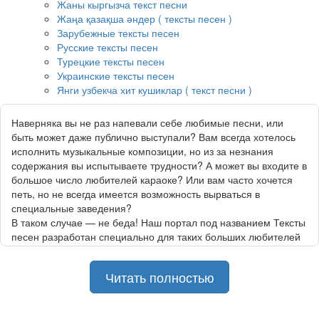
Жаны кыргызча текст песни
Жаңа қазақша әндер ( тексты песен )
Зарубежные тексты песен
Русские тексты песен
Турецкие тексты песен
Украинские тексты песен
Янги узбекча хит кушиклар ( текст песни )
Наверняка вы не раз напевали себе любимые песни, или
быть может даже публично выступали? Вам всегда хотелось
исполнить музыкальные композиции, но из за незнания
содержания вы испытываете трудности? А может вы входите в
большое число любителей караоке? Или вам часто хочется
петь, но не всегда имеется возможность вырваться в
специальные заведения?
В таком случае — не беда! Наш портал под названием Тексты
песен разработан специально для таких больших любителей
как вы! Для вашего удобства мы собрали огромную подборку
данных, включающую в себя текста и переводы самых
Читать полностью
популярных и востребованных песен. Вам больше не
придётся выезжать куда либо или дожидаться, пока все ваши
друзья соберутся вместе! Отныне вы можете устроить для