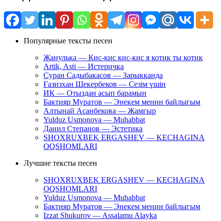
Популярные тексты песен
Жанулька — Кис-кис кис-кис я котик ты котик
Artik, Asti — Истеричка
Суран Садыбакасов — Зарыкканда
Ғазизхан Шекербеков — Сезім үшін
ИК — Отыздан асып барамын
Бактияр Муратов — Энекем менин байлыгым
Алтынай Асанбекова — Жамгыр
Yulduz Usmonova — Muhabbat
Данил Степанов — Эстетика
SHOXRUXBEK ERGASHEV — KECHAGINA
OQSHOMLARI
Лучшие тексты песен
SHOXRUXBEK ERGASHEV — KECHAGINA
OQSHOMLARI
Yulduz Usmonova — Muhabbat
Бактияр Муратов — Энекем менин байлыгым
Izzat Shukurov — Assalamu Alayka