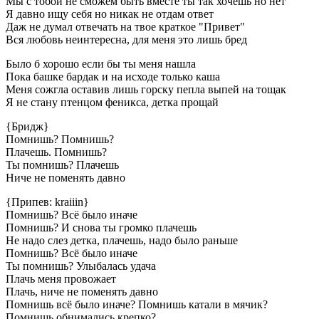
Мы с тобой не сможем быть вместе ты так хочешь но нет
Я давно ищу себя но никак не отдам ответ
Даж не думал отвечать на твое краткое "Привет"
Вся любовь неинтересна, для меня это лишь бред
Было б хорошо если бы ты меня нашла
Пока башке бардак и на исходе только каша
Меня сожгла оставив лишь горску пепла выпей на тощак
Я не стану птенцом феникса, детка прощай
{Бридж}
Помнишь? Помнишь?
Плачешь. Помнишь?
Ты помнишь? Плачешь
Ниче не поменять давно
{Припев: kraiiin}
Помнишь? Всё было иначе
Помнишь? И снова ты громко плачешь
Не надо слез детка, плачешь, надо было раньше
Помнишь? Всё было иначе
Ты помнишь? Улыбалась удача
Плачь меня провожает
Плачь, ниче не поменять давно
Помнишь всё было иначе? Помнишь катали в мячик?
Помнишь обнимались крепко?