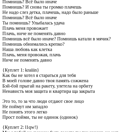
Помнишь? Всё было иначе
Помнишь? И снова ты громко плачешь
Не надо слез детка, плачешь, надо было раньше
Помнишь? Всё было иначе
Ты помнишь? Улыбалась удача
Плачь меня провожает
Плачь, ниче не поменять давно
Помнишь всё было иначе? Помнишь катали в мячик?
Помнишь обнимались крепко?
Наша любовь как клетка
Плачь, меня провожая, плачь
Ниче не поменять давно
{Куплет 1: kraiiin}
Как бы не хотел я стараться для тебя
В моей голове давно твоя память сожжена
Бэй-бэй прыгай на ракету, улетела на орбиту
Ненависть моя защита и квартира ща закрыта
Это то, то за что люди отдают свое лицо
Не поймут им западло
Не понять этого легко
Прост пойми, ты не одинок (одинок)
{Куплет 2: l1qw!}