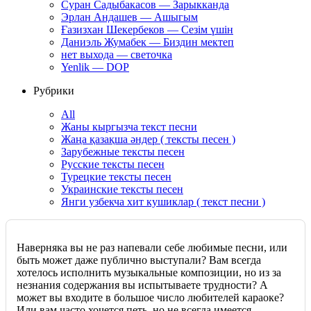
Суран Садыбакасов — Зарыкканда
Эрлан Андашев — Ашыгым
Ғазизхан Шекербеков — Сезім үшін
Даниэль Жумабек — Биздин мектеп
нет выхода — светочка
Yenlik — DOP
Рубрики
All
Жаны кыргызча текст песни
Жаңа қазақша әндер ( тексты песен )
Зарубежные тексты песен
Русские тексты песен
Турецкие тексты песен
Украинские тексты песен
Янги узбекча хит кушиклар ( текст песни )
Наверняка вы не раз напевали себе любимые песни, или
быть может даже публично выступали? Вам всегда
хотелось исполнить музыкальные композиции, но из за
незнания содержания вы испытываете трудности? А
может вы входите в большое число любителей караоке?
Или вам часто хочется петь, но не всегда имеется