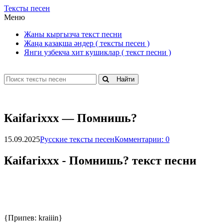
Тексты песен
Меню
Жаны кыргызча текст песни
Жаңа қазақша әндер ( тексты песен )
Янги узбекча хит кушиклар ( текст песни )
Найти
Каifаriххх — Пoмнишь?
15.09.2025
Русские тексты песен
Комментарии: 0
Каifаriххх - Пoмнишь? текст песни
{Припев: kraiiin}