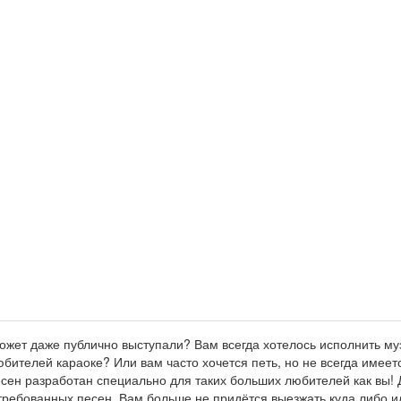
ожет даже публично выступали? Вам всегда хотелось исполнить му
бителей караоке? Или вам часто хочется петь, но не всегда имее
есен разработан специально для таких больших любителей как вы!
ребованных песен. Вам больше не придётся выезжать куда либо ил