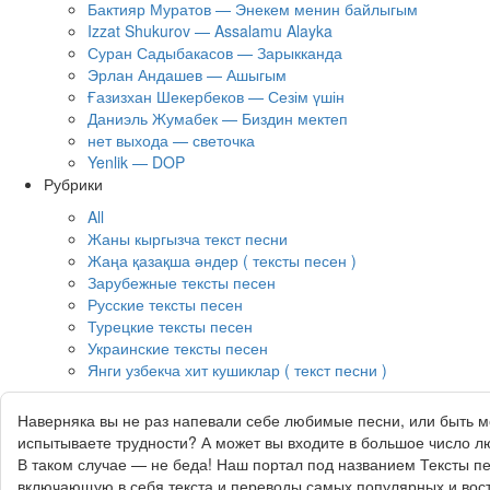
Бактияр Муратов — Энекем менин байлыгым
Izzat Shukurov — Assalamu Alayka
Суран Садыбакасов — Зарыкканда
Эрлан Андашев — Ашыгым
Ғазизхан Шекербеков — Сезім үшін
Даниэль Жумабек — Биздин мектеп
нет выхода — светочка
Yenlik — DOP
Рубрики
All
Жаны кыргызча текст песни
Жаңа қазақша әндер ( тексты песен )
Зарубежные тексты песен
Русские тексты песен
Турецкие тексты песен
Украинские тексты песен
Янги узбекча хит кушиклар ( текст песни )
Наверняка вы не раз напевали себе любимые песни, или быть м
испытываете трудности? А может вы входите в большое число лю
В таком случае — не беда! Наш портал под названием Тексты п
включающую в себя текста и переводы самых популярных и вост