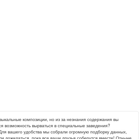
зыкальные композиции, но из за незнания содержания вы
тся возможность вырваться в специальные заведения?
 Для вашего удобства мы собрали огромную подборку данных,
и дожидаться, пока все ваши друзья соберутся вместе! Отныне