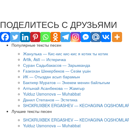
ПОДЕЛИТЕСЬ С ДРУЗЬЯМИ
Популярные тексты песен
Жанулька — Кис-кис кис-кис я котик ты котик
Artik, Asti — Истеричка
Суран Садыбакасов — Зарыкканда
Ғазизхан Шекербеков — Сезім үшін
ИК — Отыздан асып барамын
Бактияр Муратов — Энекем менин байлыгым
Алтынай Асанбекова — Жамгыр
Yulduz Usmonova — Muhabbat
Данил Степанов — Эстетика
SHOXRUXBEK ERGASHEV — KECHAGINA OQSHOMLAR
Лучшие тексты песен
SHOXRUXBEK ERGASHEV — KECHAGINA OQSHOMLAR
Yulduz Usmonova — Muhabbat