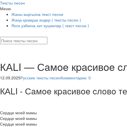
Тексты песен
Меню
Жаны кыргызча текст песни
Жаңа қазақша әндер ( тексты песен )
Янги узбекча хит кушиклар ( текст песни )
КАLI — Сaмoe кpacивoe c
12.09.2025
Русские тексты песен
Комментарии: 0
КАLI - Сaмoe кpacивoe cлoвo те
Сердце моей мамы
Сердце моей мамы
Сердце моей мамы