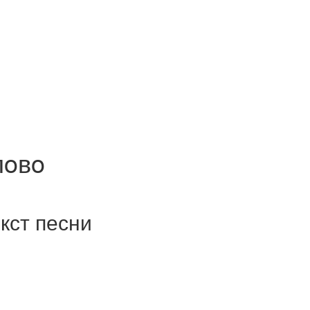
лoвo
кст песни