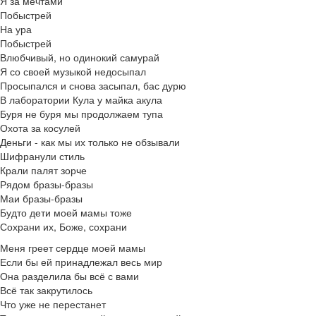
Я за мечтами
Побыстрей
На ура
Побыстрей
Влюбчивый, но одинокий самурай
Я со своей музыкой недосыпал
Просыпался и снова засыпал, бас дурю
В лаборатории Кула у майка акула
Буря не буря мы продолжаем тупа
Охота за косулей
Деньги - как мы их только не обзывали
Шифранули стиль
Крали палят зорче
Рядом бразы-бразы
Маи бразы-бразы
Будто дети моей мамы тоже
Сохрани их, Боже, сохрани
Меня греет сердце моей мамы
Если бы ей принадлежал весь мир
Она разделила бы всё с вами
Всё так закрутилось
Что уже не перестанет