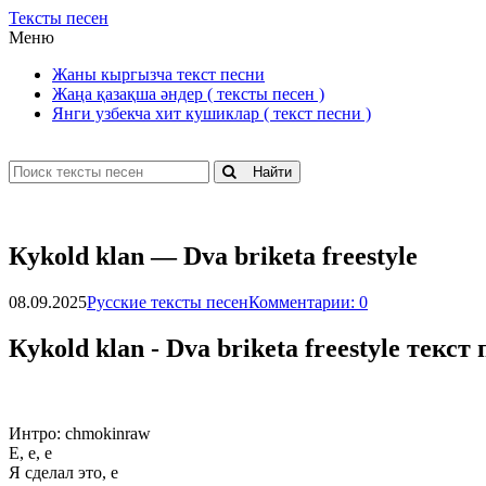
Тексты песен
Меню
Жаны кыргызча текст песни
Жаңа қазақша әндер ( тексты песен )
Янги узбекча хит кушиклар ( текст песни )
Найти
Кykоld klаn — Dvа brikеtа frееstylе
08.09.2025
Русские тексты песен
Комментарии: 0
Кykоld klаn - Dvа brikеtа frееstylе текст
Интро: chmokinraw
Е, е, е
Я сделал это, е