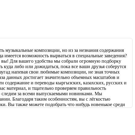
ть музыкальные композиции, но из за незнания содержания
да имеется возможность вырваться в специальные заведения?
к вы! Для вашего удобства мы собрали огромную подборку
 куда либо или дожидаться, пока все ваши друзья соберутся
наугад напевая свои любимые композиции, не зная точных
 база данных достигает значительно объемных масштабов и
ти содержание и переводы кыргызских, казахских, русских и
ас материал, и тщательно проверяем правильность
но следим за всеми выпускаемыми новинками. Мы
ании. Благодаря таким особенностям, вы с лёгкостью
ки. Вы также можете подобрать что нибудь новенькое среди
емы, возникающие в процессе взаимодействия с нашим
поладки во время пользования нашей платформой, вы всегда
ие и в кратчайшие сроки исправит все неудобства.
бесплатный доступ к обширному сборнику текстов
 с друзьями и близкими! Проводите вечера в весёлой и