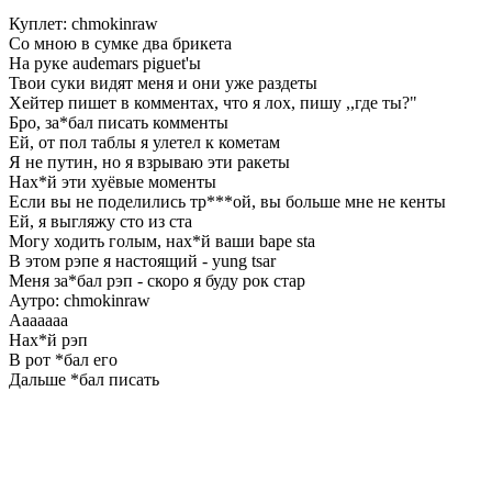
Куплет: chmokinraw
Со мною в сумке два брикета
На руке audemars piguet'ы
Твои суки видят меня и они уже раздеты
Хейтер пишет в комментах, что я лох, пишу ,,где ты?"
Бро, за*бал писать комменты
Ей, от пол таблы я улетел к кометам
Я не путин, но я взрываю эти ракеты
Нах*й эти хуёвые моменты
Если вы не поделились тр***ой, вы больше мне не кенты
Ей, я выгляжу сто из ста
Могу ходить голым, нах*й ваши bape sta
В этом рэпе я настоящий - yung tsar
Меня за*бал рэп - скоро я буду рок стар
Аутро: chmokinraw
Ааааааа
Нах*й рэп
В рот *бал его
Дальше *бал писать