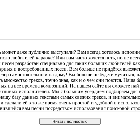
ь может даже публично выступали? Вам всегда хотелось исполни
сло любителей караоке? Или вам часто хочется петь, но не всег
ы песен разработан специально для таких больших любителей ка
рных и востребованных песен. Вам больше не придётся выезжать
чер самостоятельно и на дому! Вы больше не будете мучиться, 
ть множество треков, точно зная, как и о чем они поются. Наша
ных на все времена композиций. На нашем сайте вы сможете най
нтливых исполнителей. Мы с большим усердием подбираем для в
нашу базу данных текстами самых свежих треков, и вниматель
сделали её в то же время очень простой и удобной в использов
вившейся вам песни посредством использования поисковой стро
влетворять все ваши запросы и оперативно устранять все пробл
еобходимой вам композиции, или у вас появились какие либо не
Читать полностью
валифицированных специалистов тщательно изучит ваше обращен
роще. Оставайтесь вместе с нами и получите неограниченный и 
олнителей! Присоединяйтесь к нам и делитесь нашей платформой