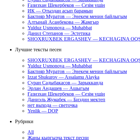
Ғазизхан Шекербеков — Сезім үшін
ИК — Отыздан асып барамын
Бактияр Муратов — Энекем менин байлыгым
Алтынай Асанбекова — Жамгыр
Yulduz Usmonova — Muhabbat
Данил Степанов — Эстетика
SHOXRUXBEK ERGASHEV — KECHAGINA OQ
Лучшие тексты песен
SHOXRUXBEK ERGASHEV — KECHAGINA OQ
Yulduz Usmonova — Muhabbat
Бактияр Муратов — Энекем менин байлыгым
Izzat Shukurov — Assalamu Alayka
Суран Садыбакасов — Зарыкканда
Эрлан Андашев — Ашыгым
Ғазизхан Шекербеков — Сезім үшін
Даниэль Жумабек — Биздин мектеп
нет выхода — светочка
Yenlik — DOP
Рубрики
All
Жаны кыргызча текст песни