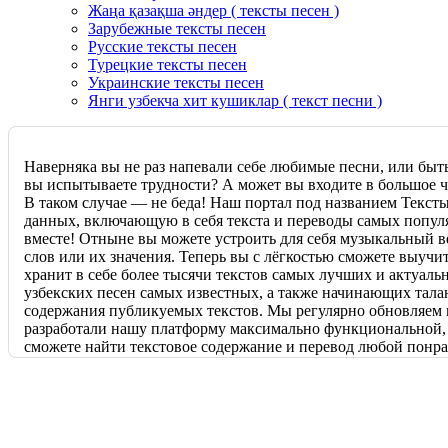
Жаңа қазақша әндер ( тексты песен )
Зарубежные тексты песен
Русские тексты песен
Турецкие тексты песен
Украинские тексты песен
Янги узбекча хит кушиклар ( текст песни )
Наверняка вы не раз напевали себе любимые песни, или быт
вы испытываете трудности? А может вы входите в большое чи
В таком случае — не беда! Наш портал под названием Текст
данных, включающую в себя текста и переводы самых популя
вместе! Отныне вы можете устроить для себя музыкальный ве
слов или их значения. Теперь вы с лёгкостью сможете выучи
хранит в себе более тысячи текстов самых лучших и актуаль
узбекских песен самых известных, а также начинающих тала
содержания публикуемых текстов. Мы регулярно обновляем 
разработали нашу платформу максимально функциональной, и 
сможете найти текстовое содержание и перевод любой понра
предварительно заготовленных категорий. Мы стараемся удо
сайтом. Если вы вдруг не сумели найти текст или перевод н
можете обратиться к нам. Наша команда опытных и высокок
Отныне петь и понимать значение любимых песен гораздо п
многочисленных песен самых популярных и талантливых исп