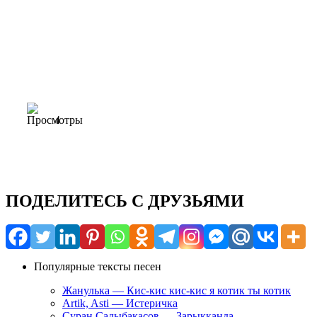
4
ПОДЕЛИТЕСЬ С ДРУЗЬЯМИ
Популярные тексты песен
Жанулька — Кис-кис кис-кис я котик ты котик
Artik, Asti — Истеричка
Суран Садыбакасов — Зарыкканда