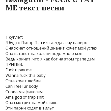
МЕ текст песни
1 куплет:
Я будто Питэр Пэн и я всегда лечу наверх
Она хочет отношений ,значит хочет мой успех
Она встанет на колени подо мною мэн
Ведь кричит ,что я как бог на этом трэпе дэм
ПРИПЕВ:
Fuck u pay me
Wanna fuck this baby
С*ка хочет любви
Can i feel ur body
Снова мы финесим
Ama god of trap shit
Она смотрит на мой стиль
Эти парни ходят в тильт