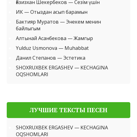
Ғазизхан Шекербеков — Сезім үшін
ИК — Отыздан асып барамын
Бактияр Муратов — Энекем менин
байлыгым
Алтынай Асанбекова — Жамгыр
Yulduz Usmonova — Muhabbat
Данил Степанов — Эстетика
SHOXRUXBEK ERGASHEV — KECHAGINA
OQSHOMLARI
ЛУЧШИЕ ТЕКСТЫ ПЕСЕН
SHOXRUXBEK ERGASHEV — KECHAGINA
OQSHOMLARI