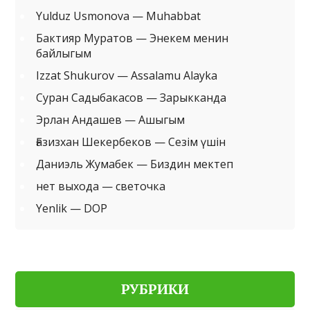
Yulduz Usmonova — Muhabbat
Бактияр Муратов — Энекем менин
байлыгым
Izzat Shukurov — Assalamu Alayka
Суран Садыбакасов — Зарыкканда
Эрлан Андашев — Ашыгым
Ғазизхан Шекербеков — Сезім үшін
Даниэль Жумабек — Биздин мектеп
нет выхода — светочка
Yenlik — DOP
РУБРИКИ