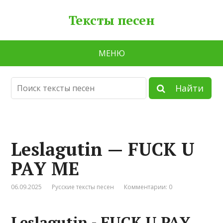
Тексты песен
МЕНЮ
Найти
Lеslаgutin — FUСК U
РАY МЕ
06.09.2025
Русские тексты песен
Комментарии: 0
Lеslаgutin - FUСК U РАY