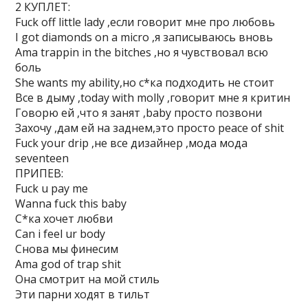
2 КУПЛЕТ:
Fuck off little lady ,если говорит мне про любовь
I got diamonds on a micro ,я записываюсь вновь
Ama trappin in the bitches ,но я чувствовал всю
боль
She wants my ability,но с*ка подходить не стоит
Все в дыму ,today with molly ,говорит мне я критин
Говорю ей ,что я занят ,baby просто позвони
Захочу ,дам ей на заднем,это просто peace of shit
Fuck your drip ,не все дизайнер ,мода мода
seventeen
ПРИПЕВ:
Fuck u pay me
Wanna fuck this baby
С*ка хочет любви
Can i feel ur body
Снова мы финесим
Ama god of trap shit
Она смотрит на мой стиль
Эти парни ходят в тильт