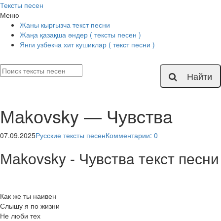
Тексты песен
Меню
Жаны кыргызча текст песни
Жаңа қазақша әндер ( тексты песен )
Янги узбекча хит кушиклар ( текст песни )
Найти
Маkоvsky — Чувcтвa
07.09.2025
Русские тексты песен
Комментарии: 0
Маkоvsky - Чувcтвa текст песни
Как же ты наивен
Слышу я по жизни
Не люби тех