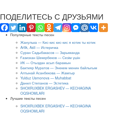
ПОДЕЛИТЕСЬ С ДРУЗЬЯМИ
Популярные тексты песен
Жанулька — Кис-кис кис-кис я котик ты котик
Artik, Asti — Истеричка
Суран Садыбакасов — Зарыкканда
Ғазизхан Шекербеков — Сезім үшін
ИК — Отыздан асып барамын
Бактияр Муратов — Энекем менин байлыгым
Алтынай Асанбекова — Жамгыр
Yulduz Usmonova — Muhabbat
Данил Степанов — Эстетика
SHOXRUXBEK ERGASHEV — KECHAGINA
OQSHOMLARI
Лучшие тексты песен
SHOXRUXBEK ERGASHEV — KECHAGINA
OQSHOMLARI