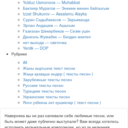
Yulduz Usmonova — Muhabbat
Бактияр Муратов — Энекем менин байлыгым
Izzat Shukurov — Assalamu Alayka
Суран Садыбакасов — Зарыкканда
Эрлан Андашев — Ашыгым
Ғазизхан Шекербеков — Сезім үшін
Даниэль Жумабек — Биздин мектеп
нет выхода — светочка
Yenlik — DOP
Рубрики
All
Жаны кыргызча текст песни
Жаңа қазақша әндер ( тексты песен )
Зарубежные тексты песен
Русские тексты песен
Турецкие тексты песен
Украинские тексты песен
Янги узбекча хит кушиклар ( текст песни )
Наверняка вы не раз напевали себе любимые песни, или
быть может даже публично выступали? Вам всегда хотелось
исполнить музыкальные композиции, но из за незнания