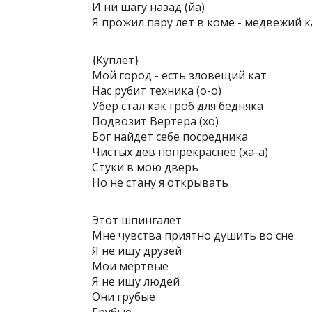
И ни шагу назад (йа)
Я прожил пару лет в коме - медвежий 
{Куплет}
Мой город - есть зловещий кат
Нас рубит техника (о-о)
Убер стал как гроб для бедняка
Подвозит Вертера (хо)
Бог найдет себе посредника
Чистых дев попрекраснее (ха-а)
Стуки в мою дверь
Но не стану я открывать
Этот шпингалет
Мне чувства приятно душить во сне
Я не ищу друзей
Мои мертвые
Я не ищу людей
Они грубые