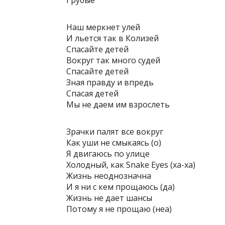
Грубые
Наш меркнет улей
И льется так в Колизей
Спасайте детей
Вокруг так много судей
Спасайте детей
Зная правду и впредь
Спасая детей
Мы не даем им взрослеть
Зрачки палят все вокруг
Как уши не смыкаясь (о)
Я двигаюсь по улице
Холодный, как Snake Eyes (ха-ха)
Жизнь неоднозначна
И я ни с кем прощаюсь (да)
Жизнь не дает шансы
Потому я не прощаю (неа)