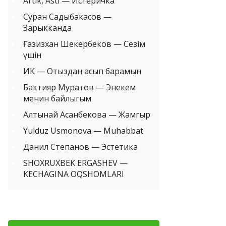
Artik, Asti — Истеричка
Суран Садыбакасов —
Зарыкканда
Ғазизхан Шекербеков — Сезім
үшін
ИК — Отыздан асып барамын
Бактияр Муратов — Энекем
менин байлыгым
Алтынай Асанбекова — Жамгыр
Yulduz Usmonova — Muhabbat
Данил Степанов — Эстетика
SHOXRUXBEK ERGASHEV —
KECHAGINA OQSHOMLARI