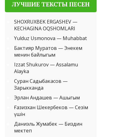
ЛУЧШИЕ ТЕКСТЫ ПЕСЕН
SHOXRUXBEK ERGASHEV —
KECHAGINA OQSHOMLARI
Yulduz Usmonova — Muhabbat
Бактияр Муратов — Энекем
менин байлыгым
Izzat Shukurov — Assalamu
Alayka
Суран Садыбакасов —
Зарыкканда
Эрлан Андашев — Ашыгым
Ғазизхан Шекербеков — Сезім
үшін
Даниэль Жумабек — Биздин
мектеп