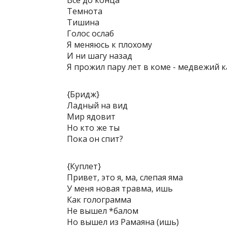
Все до конца
Темнота
Тишина
Голос ослаб
Я меняюсь к плохому
И ни шагу назад
Я прожил пару лет в коме - медвежий 
{Бридж}
Ладный на вид
Мир ядовит
Но кто же ты
Пока он спит?
{Куплет}
Привет, это я, ма, слепая яма
У меня новая травма, ишь
Как голограмма
Не вышел *балом
Но вышел из Рамаяна (ишь)