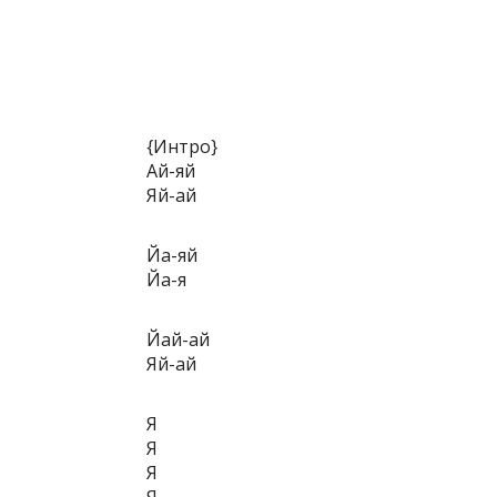
{Интро}
Ай-яй
Яй-ай
Йа-яй
Йа-я
Йай-ай
Яй-ай
Я
Я
Я