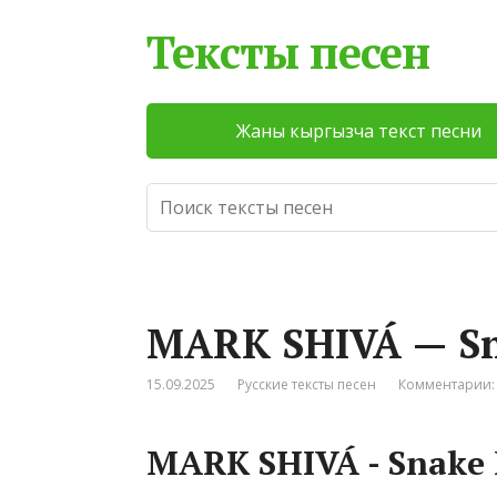
Тексты песен
Жаны кыргызча текст песни
МАRК SНIVÁ — Sn
15.09.2025
Русские тексты песен
Комментарии:
МАRК SНIVÁ - Snаkе 