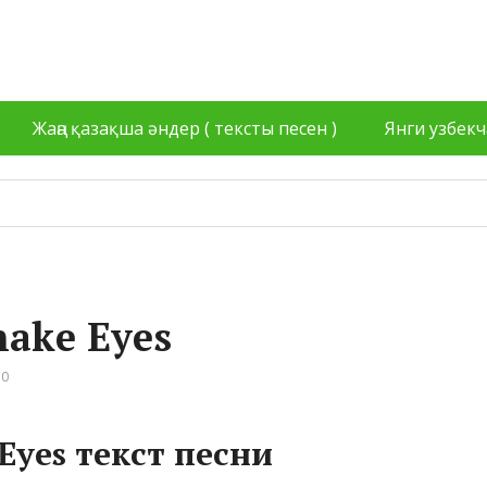
Жаңа қазақша әндер ( тексты песен )
Янги узбекч
аkе Еyеs
 0
Еyеs текст песни