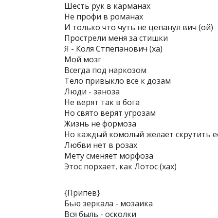
Шесть рук в карманах
Не профи в романах
И только что чуть не цепанул вич (ой)
Прострели меня за стишки
Я - Коля Стпепанович (ха)
Мой мозг
Всегда под наркозом
Тело привыкло все к дозам
Люди - заноза
Не верят так в бога
Но свято верят угрозам
Жизнь не формоза
Но каждый комолый желает скрутить ее
Любви нет в розах
Мету сменяет морфоза
Этос порхает, как Лотос (хах)
{Припев}
Бью зеркала - мозаика
Вся быль - осколки