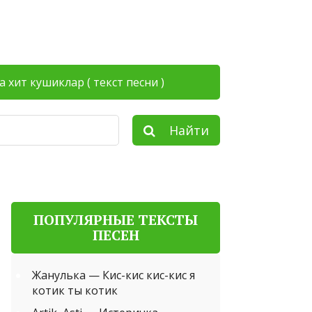
а хит кушиклар ( текст песни )
Найти
ПОПУЛЯРНЫЕ ТЕКСТЫ
ПЕСЕН
Жанулька — Кис-кис кис-кис я
котик ты котик