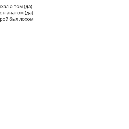
хал о том (да)
он анатом (да)
орой был лохом