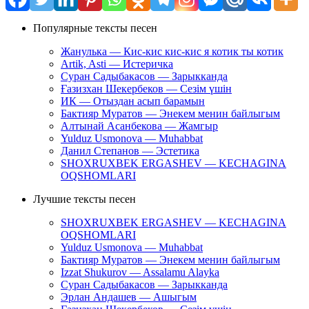
Популярные тексты песен
Жанулька — Кис-кис кис-кис я котик ты котик
Artik, Asti — Истеричка
Суран Садыбакасов — Зарыкканда
Ғазизхан Шекербеков — Сезім үшін
ИК — Отыздан асып барамын
Бактияр Муратов — Энекем менин байлыгым
Алтынай Асанбекова — Жамгыр
Yulduz Usmonova — Muhabbat
Данил Степанов — Эстетика
SHOXRUXBEK ERGASHEV — KECHAGINA
OQSHOMLARI
Лучшие тексты песен
SHOXRUXBEK ERGASHEV — KECHAGINA
OQSHOMLARI
Yulduz Usmonova — Muhabbat
Бактияр Муратов — Энекем менин байлыгым
Izzat Shukurov — Assalamu Alayka
Суран Садыбакасов — Зарыкканда
Эрлан Андашев — Ашыгым