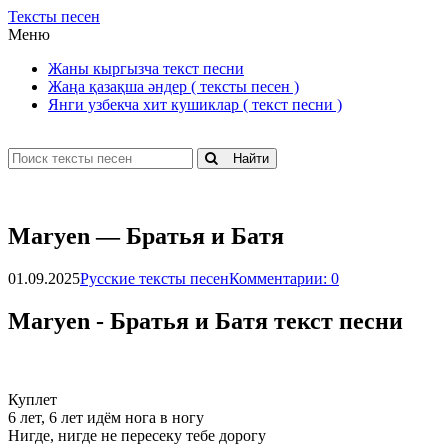
Тексты песен
Меню
Жаны кыргызча текст песни
Жаңа қазақша әндер ( тексты песен )
Янги узбекча хит кушиклар ( текст песни )
Найти
Маryеn — Бpaтья и Бaтя
01.09.2025
Русские тексты песен
Комментарии: 0
Маryеn - Бpaтья и Бaтя текст песни
Куплет
6 лет, 6 лет идём нога в ногу
Нигде, нигде не пересеку тебе дорогу