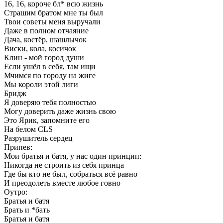
16, 16, короче бл* всю жизнь
Страшим братом мне ты был
Твои советы меня выручали
Даже в полном отчаяние
Дача, костёр, шашлычок
Виски, кола, косичок
Клин - мой город души
Если ушёл в себя, там ищи
Мчимся по городу на жиге
Мы короли этой лиги
Бридж
Я доверяю тебя полностью
Могу доверить даже жизнь свою
Это Ярик, запомните его
На белом CLS
Разрушитель сердец
Припев:
Мои братья и батя, у нас один принцип:
Никогда не строить из себя принца
Где бы кто не был, собраться всё равно
И преодолеть вместе любое говно
Оутро:
Братья и батя
Брать и *бать
Братья и батя