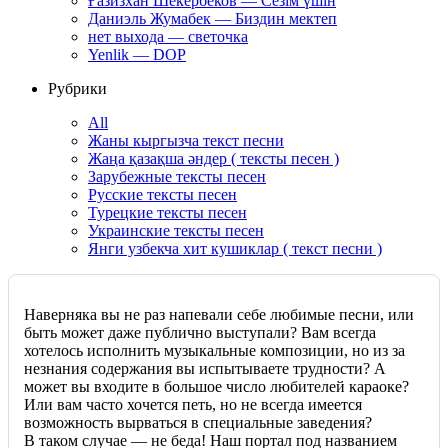
Ғазизхан Шекербеков — Сезім үшін
Даниэль Жумабек — Биздин мектеп
нет выхода — светочка
Yenlik — DOP
Рубрики
All
Жаны кыргызча текст песни
Жаңа қазақша әндер ( тексты песен )
Зарубежные тексты песен
Русские тексты песен
Турецкие тексты песен
Украинские тексты песен
Янги узбекча хит кушиклар ( текст песни )
Наверняка вы не раз напевали себе любимые песни, или
быть может даже публично выступали? Вам всегда
хотелось исполнить музыкальные композиции, но из за
незнания содержания вы испытываете трудности? А
может вы входите в большое число любителей караоке?
Или вам часто хочется петь, но не всегда имеется
возможность вырваться в специальные заведения?
В таком случае — не беда! Наш портал под названием