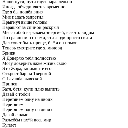
Наши пути, пути идут параллельно
Иногда объединяются временно
Где я бы пошёл вниз
Мне падать запретил
Прыгнул выше головы
Парашют за спиной раскрыл
Мы с тобой взрываем энергией, все что видим
По сравнению с нами, эти люди просто свита
Дал совет быть проще, бл* а он помог
Теперь смотрите где я, милорд
Бридж
Я Доверяю тебя полностью
Могу доверить даже жизнь свою
Это Жора, запомните его
Откроет бар на Тверской
С Lavanda вывеской
Припев:
Батя, батя, купи плиз выпить
Давай с тобой
Перетянем одну на двоих
Перетянем
Перетянем одну на двоих
Давай с нами
Разъебём нах*й весь мир
Куплет