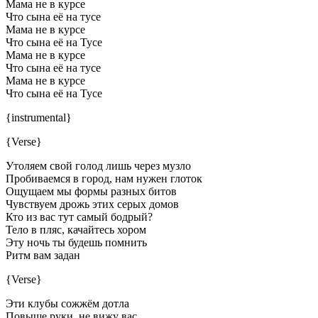
Мама не в курсе
Что сына её на тусе
Мама не в курсе
Что сына её на Тусе
Мама не в курсе
Что сына её на тусе
Мама не в курсе
Что сына её на Тусе
{instrumental}
{Verse}
Утоляем свой голод лишь через музло
Пробиваемся в город, нам нужен глоток
Ощущаем мы формы разных битов
Чувствуем дрожь этих серых домов
Кто из вас тут самый бодрый?
Тело в пляс, качайтесь хором
Эту ночь ты будешь помнить
Ритм вам задан
{Verse}
Эти клубы сожжём дотла
Повыше руки, не вижу вас