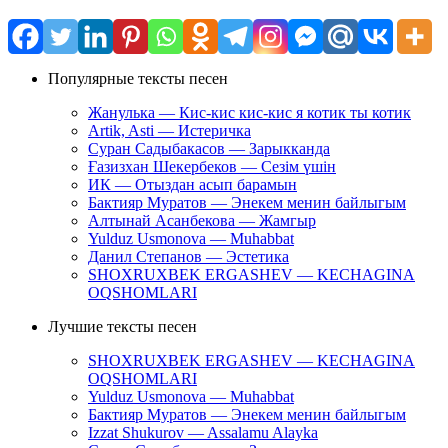
Популярные тексты песен
Жанулька — Кис-кис кис-кис я котик ты котик
Artik, Asti — Истеричка
Суран Садыбакасов — Зарыкканда
Ғазизхан Шекербеков — Сезім үшін
ИК — Отыздан асып барамын
Бактияр Муратов — Энекем менин байлыгым
Алтынай Асанбекова — Жамгыр
Yulduz Usmonova — Muhabbat
Данил Степанов — Эстетика
SHOXRUXBEK ERGASHEV — KECHAGINA
OQSHOMLARI
Лучшие тексты песен
SHOXRUXBEK ERGASHEV — KECHAGINA
OQSHOMLARI
Yulduz Usmonova — Muhabbat
Бактияр Муратов — Энекем менин байлыгым
Izzat Shukurov — Assalamu Alayka