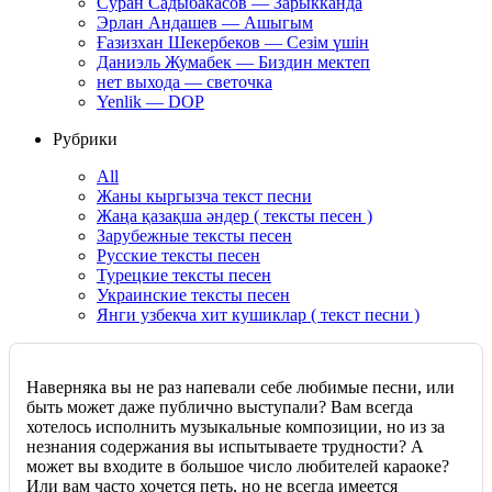
Суран Садыбакасов — Зарыкканда
Эрлан Андашев — Ашыгым
Ғазизхан Шекербеков — Сезім үшін
Даниэль Жумабек — Биздин мектеп
нет выхода — светочка
Yenlik — DOP
Рубрики
All
Жаны кыргызча текст песни
Жаңа қазақша әндер ( тексты песен )
Зарубежные тексты песен
Русские тексты песен
Турецкие тексты песен
Украинские тексты песен
Янги узбекча хит кушиклар ( текст песни )
Наверняка вы не раз напевали себе любимые песни, или
быть может даже публично выступали? Вам всегда
хотелось исполнить музыкальные композиции, но из за
незнания содержания вы испытываете трудности? А
может вы входите в большое число любителей караоке?
Или вам часто хочется петь, но не всегда имеется