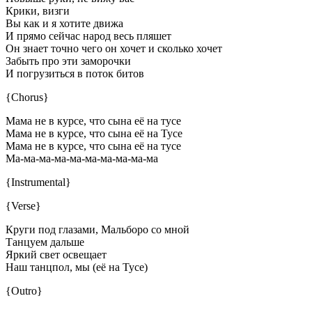
Крики, визги
Вы как и я хотите движа
И прямо сейчас народ весь пляшет
Он знает точно чего он хочет и сколько хочет
Забыть про эти заморочки
И погрузиться в поток битов
{Chorus}
Мама не в курсе, что сына её на тусе
Мама не в курсе, что сына её на Тусе
Мама не в курсе, что сына её на тусе
Ма-ма-ма-ма-ма-ма-ма-ма-ма-ма
{Instrumental}
{Verse}
Круги под глазами, Мальборо со мной
Танцуем дальше
Яркий свет освещает
Наш танцпол, мы (её на Тусе)
{Outro}