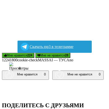
Скачать mp3 в телеграмме
Мне нравится
224
Мне не нравится
28
122418
0
0
cookie-check
МАSSАI — TУCA
no
8
Мне нравится
0
Мне не нравится
0
ПОДЕЛИТЕСЬ С ДРУЗЬЯМИ