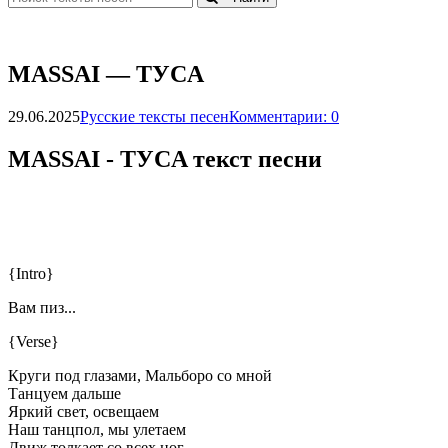
МАSSАI — TУCA
29.06.2025
Русские тексты песен
Комментарии: 0
МАSSАI - TУCA текст песни
{Intro}
Вам пиз...
{Verse}
Круги под глазами, Мальборо со мной
Танцуем дальше
Яркий свет, освещаем
Наш танцпол, мы улетаем
Движ толкает со всех ног