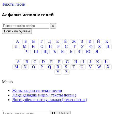
Тексты песен
Алфавит исполнителей
Поиск по буквам
А
Б
В
Г
Д
Е
Ё
Ж
З
И
Й
К
Л
М
Н
О
П
Р
С
Т
У
Ф
Х
Ц
Ч
Ш
Щ
Ъ
Ы
Ь
Э
Ю
Я
A
B
C
D
E
F
G
H
I
J
K
L
M
N
O
P
Q
R
S
T
U
V
W
X
Y
Z
Меню
Жаны кыргызча текст песни
Жаңа қазақша әндер ( тексты песен )
Янги узбекча хит кушиклар ( текст песни )
Найти