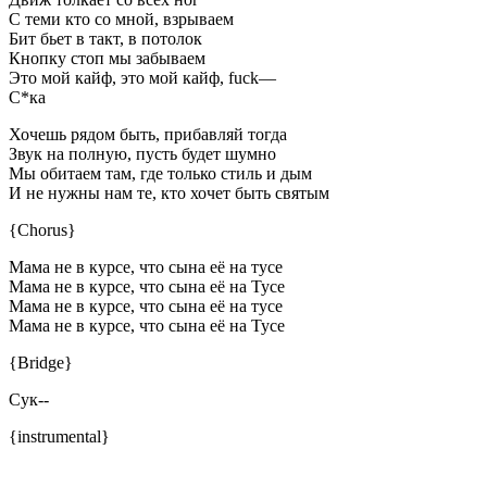
С теми кто со мной, взрываем
Бит бьет в такт, в потолок
Кнопку стоп мы забываем
Это мой кайф, это мой кайф, fuck—
С*ка
Хочешь рядом быть, прибавляй тогда
Звук на полную, пусть будет шумно
Мы обитаем там, где только стиль и дым
И не нужны нам те, кто хочет быть святым
{Chorus}
Мама не в курсе, что сына её на тусе
Мама не в курсе, что сына её на Тусе
Мама не в курсе, что сына её на тусе
Мама не в курсе, что сына её на Тусе
{Bridge}
Сук--
{instrumental}