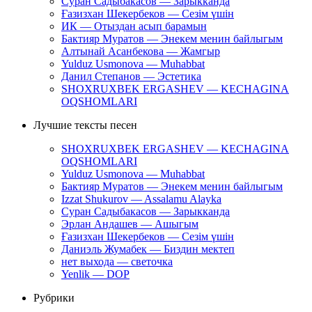
Суран Садыбакасов — Зарыкканда
Ғазизхан Шекербеков — Сезім үшін
ИК — Отыздан асып барамын
Бактияр Муратов — Энекем менин байлыгым
Алтынай Асанбекова — Жамгыр
Yulduz Usmonova — Muhabbat
Данил Степанов — Эстетика
SHOXRUXBEK ERGASHEV — KECHAGINA
OQSHOMLARI
Лучшие тексты песен
SHOXRUXBEK ERGASHEV — KECHAGINA
OQSHOMLARI
Yulduz Usmonova — Muhabbat
Бактияр Муратов — Энекем менин байлыгым
Izzat Shukurov — Assalamu Alayka
Суран Садыбакасов — Зарыкканда
Эрлан Андашев — Ашыгым
Ғазизхан Шекербеков — Сезім үшін
Даниэль Жумабек — Биздин мектеп
нет выхода — светочка
Yenlik — DOP
Рубрики