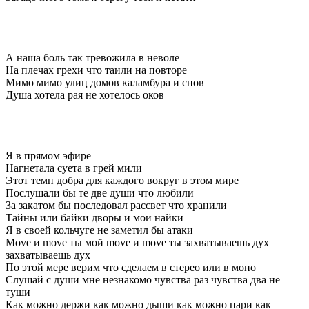
А наша боль так тревожила в неволе
На плечах грехи что таили на повторе
Мимо мимо улиц домов каламбура и снов
Душа хотела рая не хотелось оков
Я в прямом эфире
Нагнетала суета в грей мили
Этот темп добра для каждого вокруг в этом мире
Послушали бы те две души что любили
За закатом бы последовал рассвет что хранили
Тайны или байки дворы и мои найки
Я в своей кольчуге не заметил бы атаки
Move и move ты мой move и move ты захватываешь дух
захватываешь дух
По этой мере верим что сделаем в стерео или в моно
Слушай с души мне незнакомо чувства раз чувства два не
туши
Как можно держи как можно дыши как можно пари как