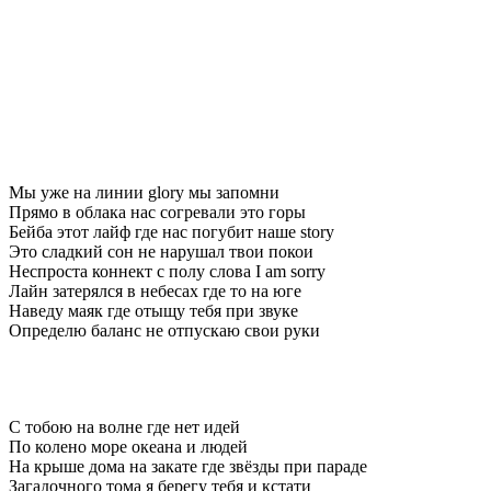
Мы уже на линии glory мы запомни
Прямо в облака нас согревали это горы
Бейба этот лайф где нас погубит наше story
Это сладкий сон не нарушал твои покои
Неспроста коннект с полу слова I am sorry
Лайн затерялся в небесах где то на юге
Наведу маяк где отыщу тебя при звуке
Определю баланс не отпускаю свои руки
С тобою на волне где нет идей
По колено море океана и людей
На крыше дома на закате где звёзды при параде
Загадочного тома я берегу тебя и кстати