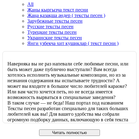
All
Жаны кыргызча текст песни
Жаңа қазақша әндер ( тексты песен )
Зарубежные тексты песен
Русские тексты песен
Турецкие тексты песен
Украинские тексты песен
Янги узбекча хит кушиклар ( текст песни )
Наверняка вы не раз напевали себе любимые песни, или
быть может даже публично выступали? Вам всегда
хотелось исполнить музыкальные композиции, но из за
незнания содержания вы испытываете трудности? А
может вы входите в большое число любителей караоке?
Или вам часто хочется петь, но не всегда имеется
возможность вырваться в специальные заведения?
В таком случае — не беда! Наш портал под названием
Тексты песен разработан специально для таких больших
любителей как вы! Для вашего удобства мы собрали
огромную подборку данных, включающую в себя текста
и переводы самых популярных и востребованных песен.
Вам больше не придётся выезжать куда либо или
Читать полностью
дожидаться, пока все ваши друзья соберутся вместе!