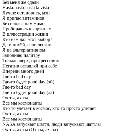
Без меня же сдали
Hasta-hasta-hasta la vista
Лучше остановись, мэн
Я припас витаминов
Без напаса нам мимо
Пробираюсь к картинам
В иллюстрации жизни
Кто нам дал этот выбор?
Да и пох*й, если честно
Я на альтернативном
Заполняю палитру
Только вверх, прогрессивно
Негатив оставляй при себе
Впереди много дней
Где-то bad day
Где-то будет good day (эй)
Где-то bad day
Где-то будет good day (да)
Ох ты, ах ты
Все мы космонавты
Кто-то улетает в космос, кто-то просто улетает
Ох ты, ах ты
Все мы космонавты
NASA запускает шаттл, люди запускают шаттлы
Ох ты, ах ты (Ох ты, ах ты)