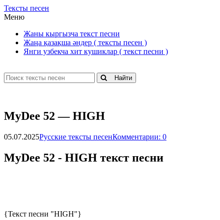
Тексты песен
Меню
Жаны кыргызча текст песни
Жаңа қазақша әндер ( тексты песен )
Янги узбекча хит кушиклар ( текст песни )
Найти
МyDее 52 — НIGН
05.07.2025
Русские тексты песен
Комментарии: 0
МyDее 52 - НIGН текст песни
{Текст песни "HIGH"}