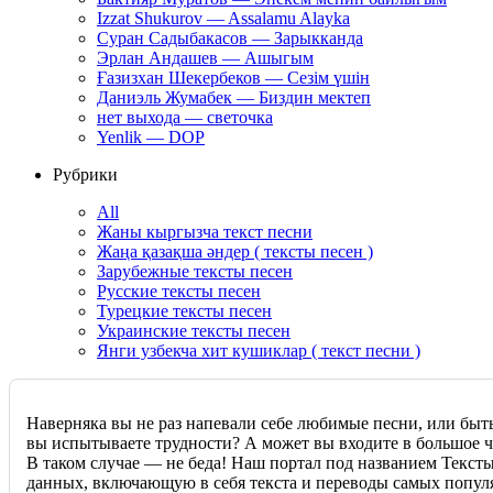
Izzat Shukurov — Assalamu Alayka
Суран Садыбакасов — Зарыкканда
Эрлан Андашев — Ашыгым
Ғазизхан Шекербеков — Сезім үшін
Даниэль Жумабек — Биздин мектеп
нет выхода — светочка
Yenlik — DOP
Рубрики
All
Жаны кыргызча текст песни
Жаңа қазақша әндер ( тексты песен )
Зарубежные тексты песен
Русские тексты песен
Турецкие тексты песен
Украинские тексты песен
Янги узбекча хит кушиклар ( текст песни )
Наверняка вы не раз напевали себе любимые песни, или быт
вы испытываете трудности? А может вы входите в большое чи
В таком случае — не беда! Наш портал под названием Текст
данных, включающую в себя текста и переводы самых популя