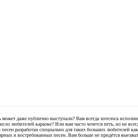
ь может даже публично выступали? Вам всегда хотелось исполни
сло любителей караоке? Или вам часто хочется петь, но не всег
ы песен разработан специально для таких больших любителей ка
рных и востребованных песен. Вам больше не придётся выезжать