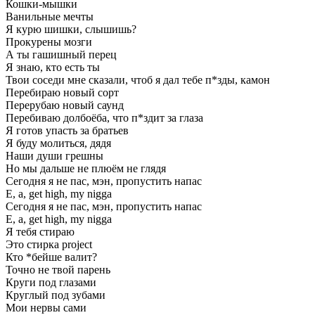
Кошки-мышки
Ванильные мечты
Я курю шишки, слышишь?
Прокурены мозги
А ты гашишный перец
Я знаю, кто есть ты
Твои соседи мне сказали, чтоб я дал тебе п*зды, камон
Перебираю новый сорт
Перерубаю новый саунд
Перебиваю долбоёба, что п*здит за глаза
Я готов упасть за братьев
Я буду молиться, дядя
Наши души грешны
Но мы дальше не плюём не глядя
Сегодня я не пас, мэн, пропустить напас
Е, а, get high, my nigga
Сегодня я не пас, мэн, пропустить напас
Е, а, get high, my nigga
Я тебя стираю
Это стирка project
Кто *бейше валит?
Точно не твой парень
Круги под глазами
Круглый под зубами
Мои нервы сами