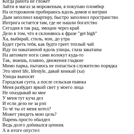
Когда работа не гложет
Зайти в магаз за мороженым, я покупаю пломбир
На осторожном пробираюсь вдоль домов и витрин
Дым заполнил квартиру, быстро заполнил пространство
Интрига остается там, где не нашли богатство
Сегодня я так рад, эмоции через край
Дело в том, что я склоняюсь к фразе "get high"
Ха, выбирай, стиль, мэн, до утра
Будет греть тебя, как будто греет теплый чай
Иду по накатанной вдоль улицы, глаза закатаны
На автомате ноги сами волокут куда-то
Так, знаешь, плавно, движения гладкие
Мимо парка, пытаюсь не попасться служителю порядка
Это street life, lifestyle, давай вникай (ха)
Улицы выносят
Городская суета, а после сельская пьянка
Меня разбудит яркий свет у моего лица
Не опаздывай ко мне
У меня тут куча дел
И если дело не за рэп
То чё ты от меня хотел?
Может увидеть мою цель?
Парень просто обалдел
Ведь долго добивался ценник
А в итоге опустел