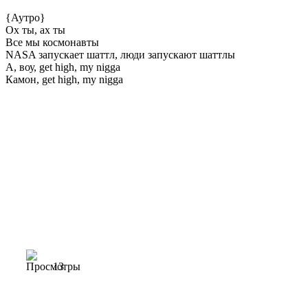
{Аутро}
Ох ты, ах ты
Все мы космонавты
NASA запускает шаттл, люди запускают шаттлы
А, воу, get high, my nigga
Камон, get high, my nigga
13