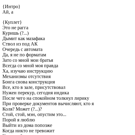
{Интро}
Ай, а
{Куплет}
Это не рагга
Куришь (?...)
Дымит как мазафака
Ствол из под АК
Очередь с автомата
Да, я не по форматам
Зато со мной мои братья
Всегда со мной моя правда
Ха, изучаю инструкцию
Механизмы отсутствия
Бонга снова конструкция
Все, кто в зале, присутствовал
Нужен перекур, сегодня индика
После чего на спокойном толкнул лирику
При проверке документов вычисляют, кто я
Коля? Может (?...)?
Стой, стой, мэн, опустим это...
Порой я люблю
Выйти из дома попозже
Когда никто не тревожит