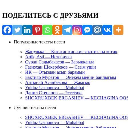
ПОДЕЛИТЕСЬ С ДРУЗЬЯМИ
Популярные тексты песен
Жанулька — Кис-кис кис-кис я котик ты котик
Artik, Asti — Истеричка
Суран Садыбакасов — Зарыкканда
Ғазизхан Шекербеков — Сезім үшін
ИК — Отыздан асып барамын
Бактияр Муратов — Энекем менин байлыгым
Алтынай Асанбекова — Жамгыр
Yulduz Usmonova — Muhabbat
Данил Степанов — Эстетика
SHOXRUXBEK ERGASHEV — KECHAGINA OQ
Лучшие тексты песен
SHOXRUXBEK ERGASHEV — KECHAGINA OQ
Yulduz Usmonova — Muhabbat
Бактияр Муратов — Энекем менин байлыгым