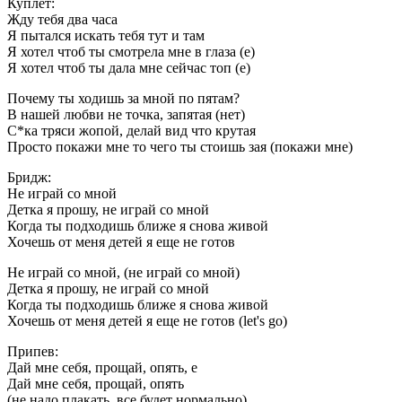
Куплет:
Жду тебя два часа
Я пытался искать тебя тут и там
Я хотел чтоб ты смотрела мне в глаза (е)
Я хотел чтоб ты дала мне сейчас топ (е)
Почему ты ходишь за мной по пятам?
В нашей любви не точка, запятая (нет)
С*ка тряси жопой, делай вид что крутая
Просто покажи мне то чего ты стоишь зая (покажи мне)
Бридж:
Не играй со мной
Детка я прошу, не играй со мной
Когда ты подходишь ближе я снова живой
Хочешь от меня детей я еще не готов
Не играй со мной, (не играй со мной)
Детка я прошу, не играй со мной
Когда ты подходишь ближе я снова живой
Хочешь от меня детей я еще не готов (let's go)
Припев:
Дай мне себя, прощай, опять, е
Дай мне себя, прощай, опять
(не надо плакать, все будет нормально)