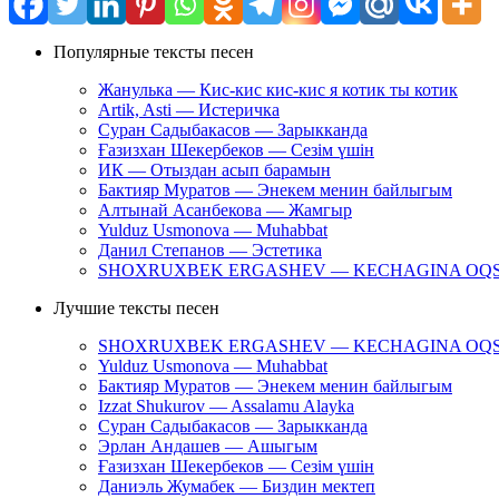
Популярные тексты песен
Жанулька — Кис-кис кис-кис я котик ты котик
Artik, Asti — Истеричка
Суран Садыбакасов — Зарыкканда
Ғазизхан Шекербеков — Сезім үшін
ИК — Отыздан асып барамын
Бактияр Муратов — Энекем менин байлыгым
Алтынай Асанбекова — Жамгыр
Yulduz Usmonova — Muhabbat
Данил Степанов — Эстетика
SHOXRUXBEK ERGASHEV — KECHAGINA OQ
Лучшие тексты песен
SHOXRUXBEK ERGASHEV — KECHAGINA OQ
Yulduz Usmonova — Muhabbat
Бактияр Муратов — Энекем менин байлыгым
Izzat Shukurov — Assalamu Alayka
Суран Садыбакасов — Зарыкканда
Эрлан Андашев — Ашыгым
Ғазизхан Шекербеков — Сезім үшін
Даниэль Жумабек — Биздин мектеп