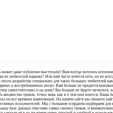
ь может даже публично выступали? Вам всегда хотелось исполни
сло любителей караоке? Или вам часто хочется петь, но не всег
ы песен разработан специально для таких больших любителей ка
рных и востребованных песен. Вам больше не придётся выезжать
чер самостоятельно и на дому! Вы больше не будете мучиться, 
ть множество треков, точно зная, как и о чем они поются. Наша
ных на все времена композиций. На нашем сайте вы сможете най
нтливых исполнителей. Мы с большим усердием подбираем для в
нашу базу данных текстами самых свежих треков, и вниматель
сделали её в то же время очень простой и удобной в использов