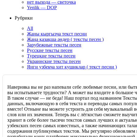
нет выхода — светочка
Yenlik — DOP
Рубрики
All
Жаны кыргызча текст песни
Жаңа қазақша әндер ( тексты песен )
Зарубежные тексты песен
Русские тексты песен
Турецкие тексты песен
Украинские тексты песен
Янги узбекча хит кушиклар ( текст песни )
Наверняка вы не раз напевали себе любимые песни, или быт
вы испытываете трудности? А может вы входите в большое чи
В таком случае — не беда! Наш портал под названием Текст
данных, включающую в себя текста и переводы самых популя
вместе! Отныне вы можете устроить для себя музыкальный ве
слов или их значения. Теперь вы с лёгкостью сможете выучи
хранит в себе более тысячи текстов самых лучших и актуаль
узбекских песен самых известных, а также начинающих тала
содержания публикуемых текстов. Мы регулярно обновляем 
разработали нашу платформу максимально функциональной, и 