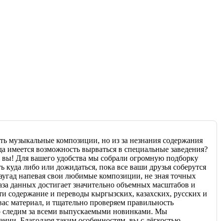
ть музыкальные композиции, но из за незнания содержания
да имеется возможность вырваться в специальные заведения?
к вы! Для вашего удобства мы собрали огромную подборку
 куда либо или дожидаться, пока все ваши друзья соберутся
наугад напевая свои любимые композиции, не зная точных
 база данных достигает значительно объемных масштабов и
ти содержание и переводы кыргызских, казахских, русских и
ас материал, и тщательно проверяем правильность
но следим за всеми выпускаемыми новинками. Мы
ании. Благодаря таким особенностям, вы с лёгкостью