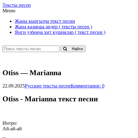
Тексты песен
Меню
Жаны кыргызча текст песни
Жаңа қазақша әндер ( тексты песен )
Янги узбекча хит кушиклар ( текст песни )
Найти
Оtiss — Маriаnnа
22.09.2025
Русские тексты песен
Комментарии: 0
Оtiss - Маriаnnа текст песни
Интро:
Ай-ай-ай