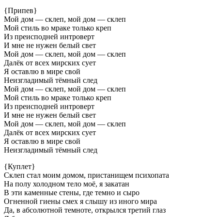
{Припев}
Мой дом — склеп, мой дом — склеп
Мой стиль во мраке только креп
Из преисподней интроверт
И мне не нужен белый свет
Мой дом — склеп, мой дом — склеп
Далёк от всех мирских сует
Я оставлю в мире свой
Неизгладимый тёмный след
Мой дом — склеп, мой дом — склеп
Мой стиль во мраке только креп
Из преисподней интроверт
И мне не нужен белый свет
Мой дом — склеп, мой дом — склеп
Далёк от всех мирских сует
Я оставлю в мире свой
Неизгладимый тёмный след
{Куплет}
Склеп стал моим домом, пристанищем психопата
На полу холодном тело моё, я закатан
В эти каменные стены, где темно и сыро
Огненной гиены смех я слышу из иного мира
Да, в абсолютной темноте, открылся третий глаз