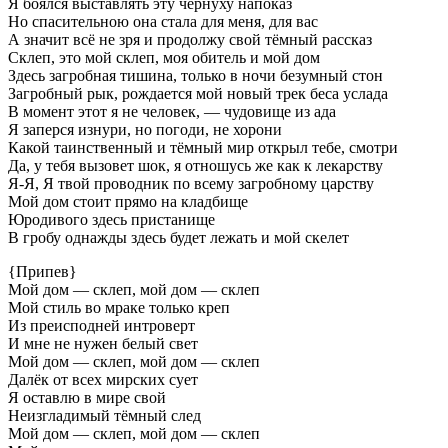
Я боялся выставлять эту чернуху напоказ
Но спасительною она стала для меня, для вас
А значит всё не зря и продолжу свой тёмный рассказ
Склеп, это мой склеп, моя обитель и мой дом
Здесь загробная тишина, только в ночи безумный стон
Загробный рык, рождается мой новый трек беса услада
В момент этот я не человек, — чудовище из ада
Я заперся изнури, но погоди, не хорони
Какой таинственный и тёмный мир открыл тебе, смотри
Да, у тебя вызовет шок, я отношусь же как к лекарству
Я-Я, Я твой проводник по всему загробному царству
Мой дом стоит прямо на кладбище
Юродивого здесь пристанище
В гробу однажды здесь будет лежать и мой скелет
{Припев}
Мой дом — склеп, мой дом — склеп
Мой стиль во мраке только креп
Из преисподней интроверт
И мне не нужен белый свет
Мой дом — склеп, мой дом — склеп
Далёк от всех мирских сует
Я оставлю в мире свой
Неизгладимый тёмный след
Мой дом — склеп, мой дом — склеп