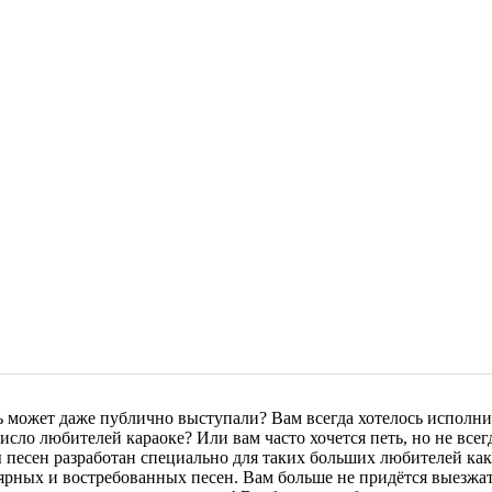
ь может даже публично выступали? Вам всегда хотелось исполни
сло любителей караоке? Или вам часто хочется петь, но не всег
ы песен разработан специально для таких больших любителей ка
рных и востребованных песен. Вам больше не придётся выезжать