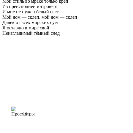
Мой стиль во мраке только креп
Из преисподней интроверт
И мне не нужен белый свет
Мой дом — склеп, мой дом — склеп
Далёк от всех мирских сует
Я оставлю в мире свой
Неизгладимый тёмный след
10