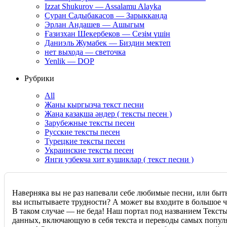
Izzat Shukurov — Assalamu Alayka
Суран Садыбакасов — Зарыкканда
Эрлан Андашев — Ашыгым
Ғазизхан Шекербеков — Сезім үшін
Даниэль Жумабек — Биздин мектеп
нет выхода — светочка
Yenlik — DOP
Рубрики
All
Жаны кыргызча текст песни
Жаңа қазақша әндер ( тексты песен )
Зарубежные тексты песен
Русские тексты песен
Турецкие тексты песен
Украинские тексты песен
Янги узбекча хит кушиклар ( текст песни )
Наверняка вы не раз напевали себе любимые песни, или быт
вы испытываете трудности? А может вы входите в большое чи
В таком случае — не беда! Наш портал под названием Текст
данных, включающую в себя текста и переводы самых популя