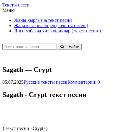
Тексты песен
Меню
Жаны кыргызча текст песни
Жаңа қазақша әндер ( тексты песен )
Янги узбекча хит кушиклар ( текст песни )
Найти
Sаgаth — Сryрt
05.07.2025
Русские тексты песен
Комментарии: 0
Sаgаth - Сryрt текст песни
{Текст песни «Crypt»}