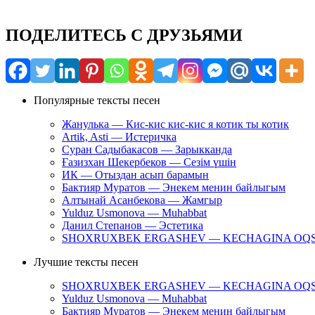
ПОДЕЛИТЕСЬ С ДРУЗЬЯМИ
Популярные тексты песен
Жанулька — Кис-кис кис-кис я котик ты котик
Artik, Asti — Истеричка
Суран Садыбакасов — Зарыкканда
Ғазизхан Шекербеков — Сезім үшін
ИК — Отыздан асып барамын
Бактияр Муратов — Энекем менин байлыгым
Алтынай Асанбекова — Жамгыр
Yulduz Usmonova — Muhabbat
Данил Степанов — Эстетика
SHOXRUXBEK ERGASHEV — KECHAGINA OQ
Лучшие тексты песен
SHOXRUXBEK ERGASHEV — KECHAGINA OQ
Yulduz Usmonova — Muhabbat
Бактияр Муратов — Энекем менин байлыгым