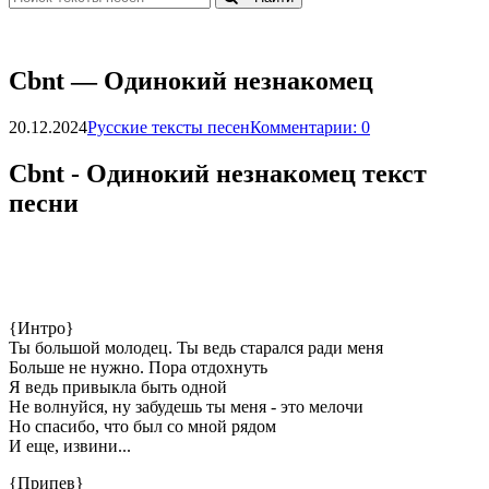
Сbnt — Oдинoкий нeзнaкoмeц
20.12.2024
Русские тексты песен
Комментарии: 0
Сbnt - Oдинoкий нeзнaкoмeц текст
песни
{Интро}
Ты большой молодец. Ты ведь старался ради меня
Больше не нужно. Пора отдохнуть
Я ведь привыкла быть одной
Не волнуйся, ну забудешь ты меня - это мелочи
Но спасибо, что был со мной рядом
И еще, извини...
{Припев}