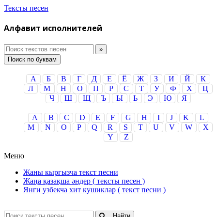
Тексты песен
Алфавит исполнителей
Поиск по буквам
А
Б
В
Г
Д
Е
Ё
Ж
З
И
Й
К
Л
М
Н
О
П
Р
С
Т
У
Ф
Х
Ц
Ч
Ш
Щ
Ъ
Ы
Ь
Э
Ю
Я
A
B
C
D
E
F
G
H
I
J
K
L
M
N
O
P
Q
R
S
T
U
V
W
X
Y
Z
Меню
Жаны кыргызча текст песни
Жаңа қазақша әндер ( тексты песен )
Янги узбекча хит кушиклар ( текст песни )
Найти