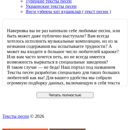
Турецкие тексты песен
Украинские тексты песен
Янги узбекча хит кушиклар ( текст песни )
Наверняка вы не раз напевали себе любимые песни, или
быть может даже публично выступали? Вам всегда
хотелось исполнить музыкальные композиции, но из за
незнания содержания вы испытываете трудности? А
может вы входите в большое число любителей караоке?
Или вам часто хочется петь, но не всегда имеется
возможность вырваться в специальные заведения?
В таком случае — не беда! Наш портал под названием
Тексты песен разработан специально для таких больших
любителей как вы! Для вашего удобства мы собрали
огромную подборку данных, включающую в себя текста
и переводы самых популярных и востребованных песен.
Вам больше не придётся выезжать куда либо или
Читать полностью
дожидаться, пока все ваши друзья соберутся вместе!
Отныне вы можете устроить для себя музыкальный вечер
самостоятельно и на дому! Вы больше не будете
мучиться, наугад напевая свои любимые композиции, не
Тексты песен
© 2026
зная точных слов или их значения. Теперь вы с лёгкостью
сможете выучить множество треков, точно зная, как и о
чем они поются. Наша база данных достигает