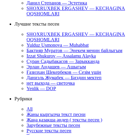
Данил Степанов — Эстетика
SHOXRUXBEK ERGASHEV — KECHAGINA
OQSHOMLARI
Лучшие тексты песен
SHOXRUXBEK ERGASHEV — KECHAGINA
OQSHOMLARI
Yulduz Usmonova — Muhabbat
Бактияр Муратов — Энекем менин байлыгым
Izzat Shukurov — Assalamu Alayka
Суран Садыбакасов — Зарыкканда
Эрлан Андашев — Ашыгым
Ғазизхан Шекербеков — Сезім үшін
Даниэль Жумабек — Биздин мектеп
нет выхода — светочка
Yenlik — DOP
Рубрики
All
Жаны кыргызча текст песни
Жаңа қазақша әндер ( тексты песен )
Зарубежные тексты песен
Русские тексты песен