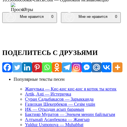
17
Мне нравится
0
Мне не нравится
0
ПОДЕЛИТЕСЬ С ДРУЗЬЯМИ
Популярные тексты песен
Жанулька — Кис-кис кис-кис я котик ты котик
Artik, Asti — Истеричка
Суран Садыбакасов — Зарыкканда
Ғазизхан Шекербеков — Сезім үшін
ИК — Отыздан асып барамын
Бактияр Муратов — Энекем менин байлыгым
Алтынай Асанбекова — Жамгыр
Yulduz Usmonova — Muhabbat