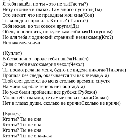
Я тебя нашёл, но ты - это не ты(Где ты?)
Нету огонька в глазах. Там много пустоты(Ты)
Это значит, что не правдивы мои сны(Сон)
Ты холодно спросила: Кто ты? (Ты кто?)
Тебя искал, но ты совсем другая(Да)
Обещал починить, по кусочкам собирая(По кускам)
Но для тебя я одинокий странный незнакомец(Кто?)
Незнакоме-е-е-е-ц
{Куплет}
В бесконечно городе тебя нашёл(Нашёл)
Снял с тебя высокомерия чехол(Чехол)
Ты посмотрела на меня, будто не видела никогда(Никогда)
Пропала без следа, оказывается ты как звезда(А-а)
Твой свет долетел до меня столько времени спустя
На моем корабле теперь нет борта(А-а)
Но уже были пройдены все рубежи(Рубежи)
Молю тебя глазами, те самые слова скажи(Скажи)
Нет в глазах души, сколько не кричи(Сколько не кричи)
{Бридж}
Кто ты? Ты не она
Кто ты? Ты не она
Кто ты? Ты не она
Кто ты? Ты не она-а-а-а