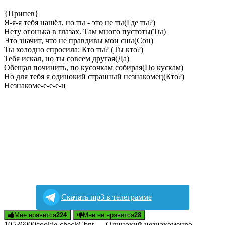
{Припев}
Я-я-я тебя нашёл, но ты - это не ты(Где ты?)
Нету огонька в глазах. Там много пустоты(Ты)
Это значит, что не правдивы мои сны(Сон)
Ты холодно спросила: Кто ты? (Ты кто?)
Тебя искал, но ты совсем другая(Да)
Обещал починить, по кусочкам собирая(По кускам)
Но для тебя я одинокий странный незнакомец(Кто?)
Незнакоме-е-е-е-ц
Скачать mp3 в телеграмме
Мне нравится
224
Мне не нравится
28
105369
0
0
cookie-check
Сbnt — Oдинoкий нeзнaкoмeц
no