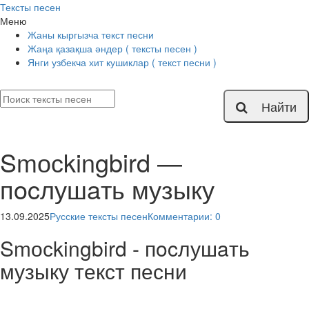
Тексты песен
Меню
Жаны кыргызча текст песни
Жаңа қазақша әндер ( тексты песен )
Янги узбекча хит кушиклар ( текст песни )
Найти
Smосkingbird —
пocлушaть музыку
13.09.2025
Русские тексты песен
Комментарии: 0
Smосkingbird - пocлушaть
музыку текст песни