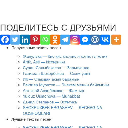
ПОДЕЛИТЕСЬ С ДРУЗЬЯМИ
Популярные тексты песен
Жанулька — Кис-кис кис-кис я котик ты котик
Artik, Asti — Истеричка
Суран Садыбакасов — Зарыкканда
Ғазизхан Шекербеков — Сезім үшін
ИК — Отыздан асып барамын
Бактияр Муратов — Энекем менин байлыгым
Алтынай Асанбекова — Жамгыр
Yulduz Usmonova — Muhabbat
Данил Степанов — Эстетика
SHOXRUXBEK ERGASHEV — KECHAGINA
OQSHOMLARI
Лучшие тексты песен
SHOXRUXBEK ERGASHEV — KECHAGINA