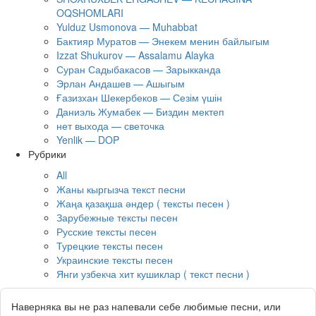
OQSHOMLARI
Yulduz Usmonova — Muhabbat
Бактияр Муратов — Энекем менин байлыгым
Izzat Shukurov — Assalamu Alayka
Суран Садыбакасов — Зарыкканда
Эрлан Андашев — Ашыгым
Ғазизхан Шекербеков — Сезім үшін
Даниэль Жумабек — Биздин мектеп
нет выхода — светочка
Yenlik — DOP
Рубрики
All
Жаны кыргызча текст песни
Жаңа қазақша әндер ( тексты песен )
Зарубежные тексты песен
Русские тексты песен
Турецкие тексты песен
Украинские тексты песен
Янги узбекча хит кушиклар ( текст песни )
Наверняка вы не раз напевали себе любимые песни, или