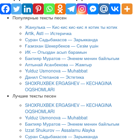
Популярные тексты песен
Жанулька — Кис-кис кис-кис я котик ты котик
Artik, Asti — Истеричка
Суран Садыбакасов — Зарыкканда
Ғазизхан Шекербеков — Сезім үшін
ИК — Отыздан асып барамын
Бактияр Муратов — Энекем менин байлыгым
Алтынай Асанбекова — Жамгыр
Yulduz Usmonova — Muhabbat
Данил Степанов — Эстетика
SHOXRUXBEK ERGASHEV — KECHAGINA
OQSHOMLARI
Лучшие тексты песен
SHOXRUXBEK ERGASHEV — KECHAGINA
OQSHOMLARI
Yulduz Usmonova — Muhabbat
Бактияр Муратов — Энекем менин байлыгым
Izzat Shukurov — Assalamu Alayka
Суран Садыбакасов — Зарыкканда