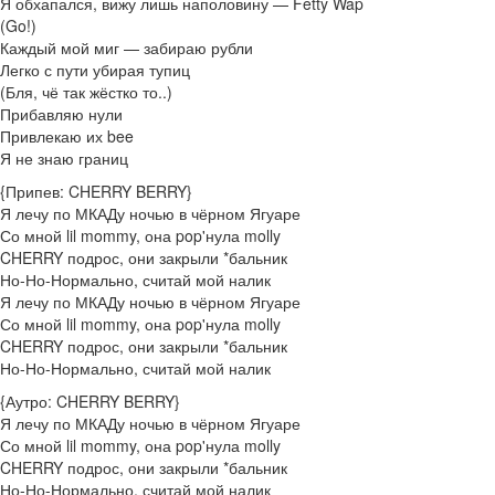
Я обхапался, вижу лишь наполовину — Fetty Wap
(Go!)
Каждый мой миг — забираю рубли
Легко с пути убирая тупиц
(Бля, чё так жёстко то..)
Прибавляю нули
Привлекаю их bee
Я не знаю границ
{Припев: CHERRY BERRY}
Я лечу по МКАДу ночью в чёрном Ягуаре
Со мной lil mommy, она pop'нула molly
CHERRY подрос, они закрыли *бальник
Но-Но-Нормально, считай мой налик
Я лечу по МКАДу ночью в чёрном Ягуаре
Со мной lil mommy, она pop'нула molly
CHERRY подрос, они закрыли *бальник
Но-Но-Нормально, считай мой налик
{Аутро: CHERRY BERRY}
Я лечу по МКАДу ночью в чёрном Ягуаре
Со мной lil mommy, она pop'нула molly
CHERRY подрос, они закрыли *бальник
Но-Но-Нормально, считай мой налик