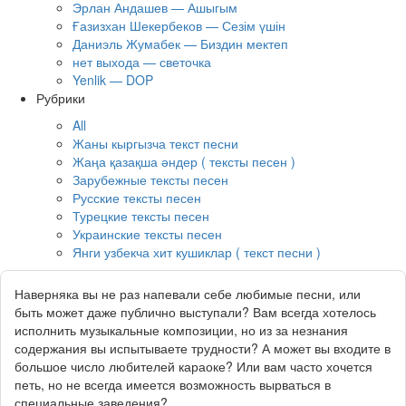
Эрлан Андашев — Ашыгым
Ғазизхан Шекербеков — Сезім үшін
Даниэль Жумабек — Биздин мектеп
нет выхода — светочка
Yenlik — DOP
Рубрики
All
Жаны кыргызча текст песни
Жаңа қазақша әндер ( тексты песен )
Зарубежные тексты песен
Русские тексты песен
Турецкие тексты песен
Украинские тексты песен
Янги узбекча хит кушиклар ( текст песни )
Наверняка вы не раз напевали себе любимые песни, или
быть может даже публично выступали? Вам всегда хотелось
исполнить музыкальные композиции, но из за незнания
содержания вы испытываете трудности? А может вы входите в
большое число любителей караоке? Или вам часто хочется
петь, но не всегда имеется возможность вырваться в
специальные заведения?