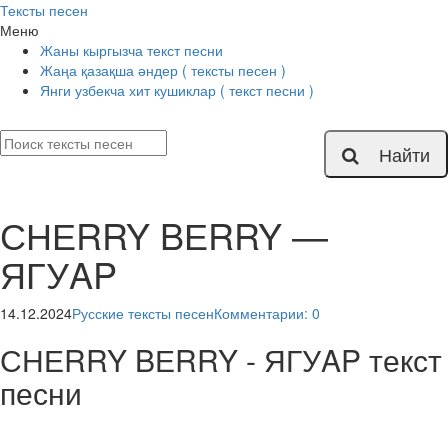
Тексты песен
Меню
Жаны кыргызча текст песни
Жаңа қазақша әндер ( тексты песен )
Янги узбекча хит кушиклар ( текст песни )
Найти
СНЕRRY BЕRRY —
ЯГУAP
14.12.2024
Русские тексты песен
Комментарии: 0
СНЕRRY BЕRRY - ЯГУAP текст
песни