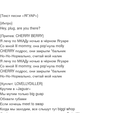
{Текст песни «ЯГУАР»}
{Интро}
Hey, plug, are you there?
{Припев: CHERRY BERRY}
Я лечу по МКАДу ночью в чёрном Ягуаре
Со мной lil mommy, она pop'нула molly
CHERRY подрос, они закрыли *бальник
Но-Но-Нормально, считай мой налик
Я лечу по МКАДу ночью в чёрном Ягуаре
Со мной lil mommy, она pop'нула molly
CHERRY подрос, они закрыли *бальник
Но-Но-Нормально, считай мой налик
{Куплет: LOVELLYDILLER}
Крутим в «Jaguar»
Мы мутим только big guap
Обхвати губами
Если хочешь meet to swap
Когда мы заходим, все слышут тут biggi whop