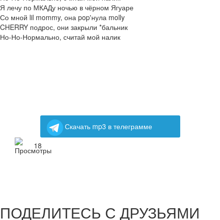
Я лечу по МКАДу ночью в чёрном Ягуаре
Со мной lil mommy, она pop'нула molly
CHERRY подрос, они закрыли *бальник
Но-Но-Нормально, считай мой налик
Скачать mp3 в телеграмме
18
ПОДЕЛИТЕСЬ С ДРУЗЬЯМИ