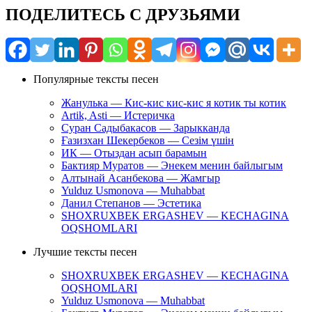
ПОДЕЛИТЕСЬ С ДРУЗЬЯМИ
Популярные тексты песен
Жанулька — Кис-кис кис-кис я котик ты котик
Artik, Asti — Истеричка
Суран Садыбакасов — Зарыкканда
Ғазизхан Шекербеков — Сезім үшін
ИК — Отыздан асып барамын
Бактияр Муратов — Энекем менин байлыгым
Алтынай Асанбекова — Жамгыр
Yulduz Usmonova — Muhabbat
Данил Степанов — Эстетика
SHOXRUXBEK ERGASHEV — KECHAGINA
OQSHOMLARI
Лучшие тексты песен
SHOXRUXBEK ERGASHEV — KECHAGINA
OQSHOMLARI
Yulduz Usmonova — Muhabbat