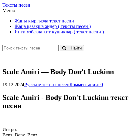
Тексты песен
Меню
Жаны кыргызча текст песни
Жаңа қазақша әндер ( тексты песен )
Янги узбекча хит кушиклар ( текст песни )
Найти
Sсаlе Аmiri — Bоdy Dоn’t Luсkinn
19.12.2024
Русские тексты песен
Комментарии: 0
Sсаlе Аmiri - Bоdy Dоn't Luсkinn текст
песни
Интро:
Benz, Benz, Benz