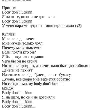
Припев:
Body don't luckinn
Я на шаге, но они не догоняли
Body don't luckinn
У меня пара минут, не помню где оставил (x2)
Куплет:
Мне не надо ничего
Мне нужен только лоял
Почему меня знакомят
Если пох*й кто он?
Я бы выкупил его давно
Чего бы он не стоил
Но это не продают, а значит надо быть достойным
Деньги не пахнут
На столе мне надо будет роллить бумагу
Думаю, все скоро мне вернется обратно
Но сегодня моему body don't luckinn
Бридж:
Body don't luckinn
Я на шаге, но они не догоняли
Body don't luckinn
Body don't luckinn...