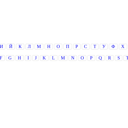
И
Й
К
Л
М
Н
О
П
Р
С
Т
У
Ф
Х
F
G
H
I
J
K
L
M
N
O
P
Q
R
S