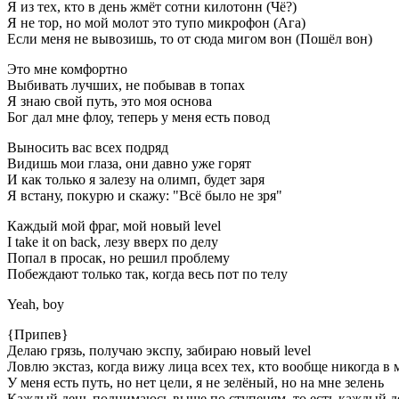
Я из тех, кто в день жмёт сотни килотонн (Чё?)
Я не тор, но мой молот это тупо микрофон (Ага)
Если меня не вывозишь, то от сюда мигом вон (Пошёл вон)
Это мне комфортно
Выбивать лучших, не побывав в топах
Я знаю свой путь, это моя основа
Бог дал мне флоу, теперь у меня есть повод
Выносить вас всех подряд
Видишь мои глаза, они давно уже горят
И как только я залезу на олимп, будет заря
Я встану, покурю и скажу: "Всё было не зря"
Каждый мой фраг, мой новый level
I take it on back, лезу вверх по делу
Попал в просак, но решил проблему
Побеждают только так, когда весь пот по телу
Yeah, boy
{Припев}
Делаю грязь, получаю экспу, забираю новый level
Ловлю экстаз, когда вижу лица всех тех, кто вообще никогда в 
У меня есть путь, но нет цели, я не зелёный, но на мне зелень
Каждый день поднимаюсь выше по ступеням, то есть каждый де