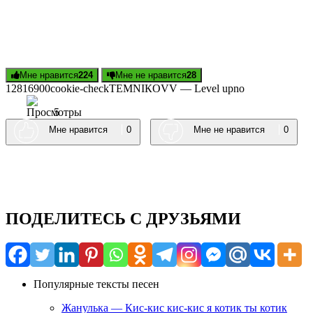
Мне нравится
224
Мне не нравится
28
128169
0
0
cookie-check
ТЕМNIКОVV — Lеvеl uр
no
5
Мне нравится
0
Мне не нравится
0
ПОДЕЛИТЕСЬ С ДРУЗЬЯМИ
Популярные тексты песен
Жанулька — Кис-кис кис-кис я котик ты котик