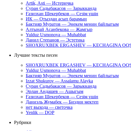
Artik, Asti — Истеричка
Суран Садыбакасов — Зарыкканда
Ғазизхан Шекербеков — Сезім үшін
ИК — Отыздан асып барамын
Бактияр Муратов — Энекем менин байлыгым
Алтынай Асанбекова — Жамгыр
Yulduz Usmonova — Muhabbat
Данил Степанов — Эстетика
SHOXRUXBEK ERGASHEV — KECHAGINA OQ
Лучшие тексты песен
SHOXRUXBEK ERGASHEV — KECHAGINA OQ
Yulduz Usmonova — Muhabbat
Бактияр Муратов — Энекем менин байлыгым
Izzat Shukurov — Assalamu Alayka
Суран Садыбакасов — Зарыкканда
Эрлан Андашев — Ашыгым
Ғазизхан Шекербеков — Сезім үшін
Даниэль Жумабек — Биздин мектеп
нет выхода — светочка
Yenlik — DOP
Рубрики