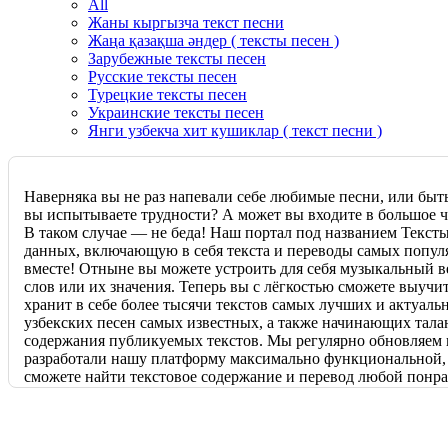
All
Жаны кыргызча текст песни
Жаңа қазақша әндер ( тексты песен )
Зарубежные тексты песен
Русские тексты песен
Турецкие тексты песен
Украинские тексты песен
Янги узбекча хит кушиклар ( текст песни )
Наверняка вы не раз напевали себе любимые песни, или быт
вы испытываете трудности? А может вы входите в большое чи
В таком случае — не беда! Наш портал под названием Текст
данных, включающую в себя текста и переводы самых популя
вместе! Отныне вы можете устроить для себя музыкальный ве
слов или их значения. Теперь вы с лёгкостью сможете выучи
хранит в себе более тысячи текстов самых лучших и актуаль
узбекских песен самых известных, а также начинающих тала
содержания публикуемых текстов. Мы регулярно обновляем 
разработали нашу платформу максимально функциональной, и 
сможете найти текстовое содержание и перевод любой понра
предварительно заготовленных категорий. Мы стараемся удо
сайтом. Если вы вдруг не сумели найти текст или перевод н
можете обратиться к нам. Наша команда опытных и высокок