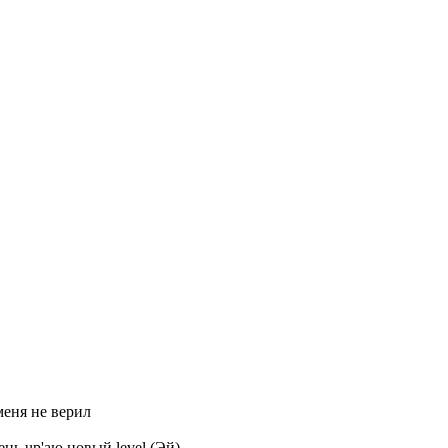
меня не верил
нь up'аю новый level (Эй)