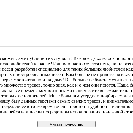
ь может даже публично выступали? Вам всегда хотелось исполни
сло любителей караоке? Или вам часто хочется петь, но не всег
ы песен разработан специально для таких больших любителей ка
рных и востребованных песен. Вам больше не придётся выезжать
чер самостоятельно и на дому! Вы больше не будете мучиться, 
ть множество треков, точно зная, как и о чем они поются. Наша
ных на все времена композиций. На нашем сайте вы сможете най
нтливых исполнителей. Мы с большим усердием подбираем для в
нашу базу данных текстами самых свежих треков, и вниматель
сделали её в то же время очень простой и удобной в использов
вившейся вам песни посредством использования поисковой стро
влетворять все ваши запросы и оперативно устранять все пробл
еобходимой вам композиции, или у вас появились какие либо не
Читать полностью
валифицированных специалистов тщательно изучит ваше обращен