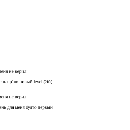
меня не верил
нь up'аю новый level (Эй)
меня не верил
нь для меня будто первый