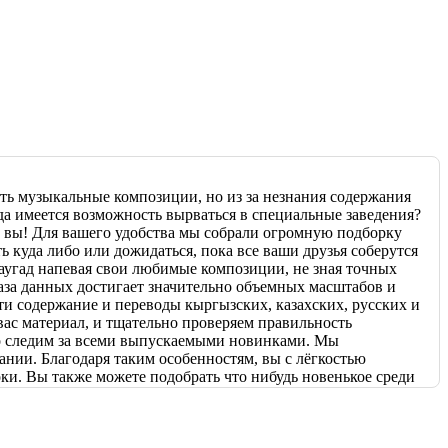
ть музыкальные композиции, но из за незнания содержания
да имеется возможность вырваться в специальные заведения?
к вы! Для вашего удобства мы собрали огромную подборку
 куда либо или дожидаться, пока все ваши друзья соберутся
наугад напевая свои любимые композиции, не зная точных
 база данных достигает значительно объемных масштабов и
ти содержание и переводы кыргызских, казахских, русских и
ас материал, и тщательно проверяем правильность
но следим за всеми выпускаемыми новинками. Мы
ании. Благодаря таким особенностям, вы с лёгкостью
ки. Вы также можете подобрать что нибудь новенькое среди
емы, возникающие в процессе взаимодействия с нашим
поладки во время пользования нашей платформой, вы всегда
ие и в кратчайшие сроки исправит все неудобства.