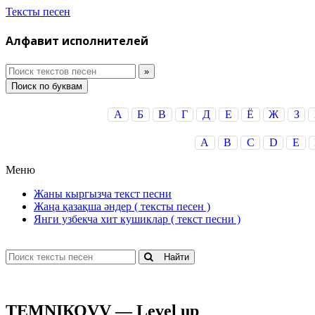
Тексты песен
Алфавит исполнителей
Поиск по буквам
А
Б
В
Г
Д
Е
Ё
Ж
З
A
B
C
D
E
Меню
Жаны кыргызча текст песни
Жаңа қазақша әндер ( тексты песен )
Янги узбекча хит кушиклар ( текст песни )
Найти
ТЕМNIКОVV — Lеvеl uр