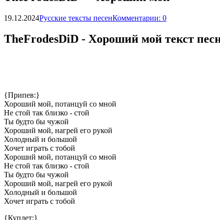
19.12.2024
Русские тексты песен
Комментарии: 0
ТhеFrоdеsDiD - Xopoший мoй текст пес
{Припев:}
Хороший мой, потанцуй со мной
Не стой так близко - стой
Ты будто бы чужой
Хороший мой, нагрей его рукой
Холодный и большой
Хочет играть с тобой
Хороший мой, потанцуй со мной
Не стой так близко - стой
Ты будто бы чужой
Хороший мой, нагрей его рукой
Холодный и большой
Хочет играть с тобой
{Куплет:}