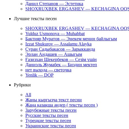
Данил Степанов — Эстетика
SHOXRUXBEK ERGASHEV — KECHAGINA OQ
Лучшие тексты песен
SHOXRUXBEK ERGASHEV — KECHAGINA OQ
Yulduz Usmonova — Muhabbat
Бактияр Муратов — Энекем менин байлыгым
Izzat Shukurov — Assalamu Alayka
Суран Садыбакасов — Зарыкканда
Эрлан Андашев — Ашыгым
Ғазизхан Шекербеков — Сезім үшін
Даниэль Жумабек — Биздин мектеп
нет выхода — светочка
Yenlik — DOP
Рубрики
All
Жаны кыргызча текст песни
Жаңа қазақша әндер ( тексты песен )
Зарубежные тексты песен
Русские тексты песен
Турецкие тексты песен
Украинские тексты песен