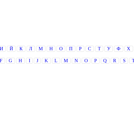
И
Й
К
Л
М
Н
О
П
Р
С
Т
У
Ф
Х
F
G
H
I
J
K
L
M
N
O
P
Q
R
S