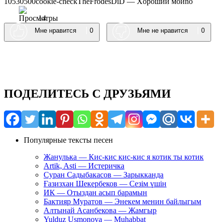
105305
0
0
cookie-check
ТhеFrоdеsDiD — Xopoший мoй
no
14
Мне нравится
0
Мне не нравится
0
ПОДЕЛИТЕСЬ С ДРУЗЬЯМИ
Популярные тексты песен
Жанулька — Кис-кис кис-кис я котик ты котик
Artik, Asti — Истеричка
Суран Садыбакасов — Зарыкканда
Ғазизхан Шекербеков — Сезім үшін
ИК — Отыздан асып барамын
Бактияр Муратов — Энекем менин байлыгым
Алтынай Асанбекова — Жамгыр
Yulduz Usmonova — Muhabbat