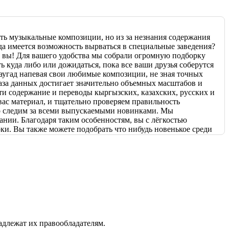
ть музыкальные композиции, но из за незнания содержания
да имеется возможность вырваться в специальные заведения?
к вы! Для вашего удобства мы собрали огромную подборку
 куда либо или дожидаться, пока все ваши друзья соберутся
наугад напевая свои любимые композиции, не зная точных
 база данных достигает значительно объемных масштабов и
ти содержание и переводы кыргызских, казахских, русских и
ас материал, и тщательно проверяем правильность
но следим за всеми выпускаемыми новинками. Мы
ании. Благодаря таким особенностям, вы с лёгкостью
ки. Вы также можете подобрать что нибудь новенькое среди
емы, возникающие в процессе взаимодействия с нашим
поладки во время пользования нашей платформой, вы всегда
ие и в кратчайшие сроки исправит все неудобства.
бесплатный доступ к обширному сборнику текстов
 с друзьями и близкими! Проводите вечера в весёлой и
надлежат их правообладателям.