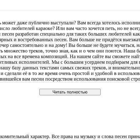
ь может даже публично выступали? Вам всегда хотелось исполни
сло любителей караоке? Или вам часто хочется петь, но не всег
ы песен разработан специально для таких больших любителей ка
рных и востребованных песен. Вам больше не придётся выезжать
чер самостоятельно и на дому! Вы больше не будете мучиться, 
ть множество треков, точно зная, как и о чем они поются. Наша
ных на все времена композиций. На нашем сайте вы сможете най
нтливых исполнителей. Мы с большим усердием подбираем для в
нашу базу данных текстами самых свежих треков, и вниматель
сделали её в то же время очень простой и удобной в использов
вившейся вам песни посредством использования поисковой стро
влетворять все ваши запросы и оперативно устранять все пробл
еобходимой вам композиции, или у вас появились какие либо не
Читать полностью
валифицированных специалистов тщательно изучит ваше обращен
роще. Оставайтесь вместе с нами и получите неограниченный и 
олнителей! Присоединяйтесь к нам и делитесь нашей платформой
, наполненной радостью, музыкой и весельем!
накомительный характер. Все права на музыку и слова песен при