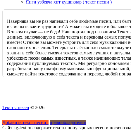
Янги узбекча хит кушиклар ( текст песни )
Наверняка вы не раз напевали себе любимые песни, или быт
вы испытываете трудности? А может вы входите в большое чи
В таком случае — не беда! Наш портал под названием Текст
данных, включающую в себя текста и переводы самых популя
вместе! Отныне вы можете устроить для себя музыкальный ве
слов или их значения. Теперь вы с лёгкостью сможете выучи
хранит в себе более тысячи текстов самых лучших и актуаль
узбекских песен самых известных, а также начинающих тала
содержания публикуемых текстов. Мы регулярно обновляем 
разработали нашу платформу максимально функциональной, и 
сможете найти текстовое содержание и перевод любой понра
предварительно заготовленных категорий. Мы стараемся удо
сайтом. Если вы вдруг не сумели найти текст или перевод н
можете обратиться к нам. Наша команда опытных и высокок
Отныне петь и понимать значение любимых песен гораздо п
многочисленных песен самых популярных и талантливых исп
уютной обстановке, и наслаждайтесь прекрасной атмосферой
Тексты песен
© 2026
Добавить текст песни
правообладателям
Сайт kg-text.ru содержит тексты популярных песен и носит оз