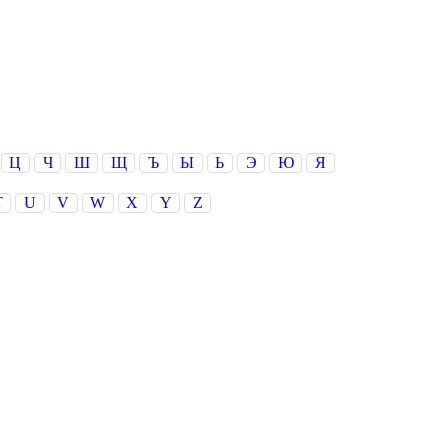
Ц
Ч
Ш
Щ
Ъ
Ы
Ь
Э
Ю
Я
T
U
V
W
X
Y
Z