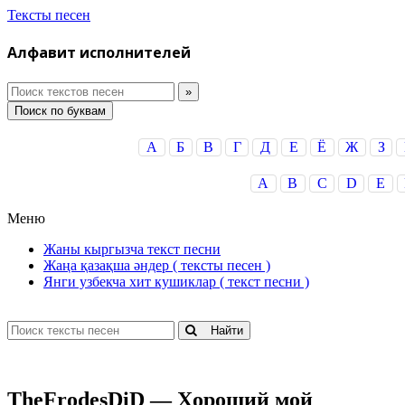
Тексты песен
Алфавит исполнителей
Поиск по буквам
А
Б
В
Г
Д
Е
Ё
Ж
З
A
B
C
D
E
Меню
Жаны кыргызча текст песни
Жаңа қазақша әндер ( тексты песен )
Янги узбекча хит кушиклар ( текст песни )
Найти
ТhеFrоdеsDiD — Xopoший мoй