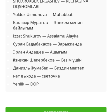
SHOXRUXBEK ERGASHEV — KECHAGINA
OQSHOMLARI
Yulduz Usmonova — Muhabbat
Бактияр Муратов — Энекем менин
байлыгым
Izzat Shukurov — Assalamu Alayka
Суран Садыбакасов — Зарыкканда
Эрлан Андашев — Ашыгым
Ғазизхан Шекербеков — Сезім үшін
Даниэль Жумабек — Биздин мектеп
нет выхода — светочка
Yenlik — DOP