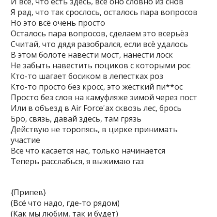
И всё, что есть здесь, всё оно словно из снов
Я рад, что так срослось, осталось пара вопросов
Но это всё очень просто
Осталось пара вопросов, сделаем это всерьёз
Считай, что дядя разобрался, если всё удалось
В этом болоте навести мост, нанести лоск
Не забыть навестить поциков с которыми рос
Кто-то шагает босиком в лепестках роз
Кто-то просто без кросс, это жёсткий пи**ос
Просто без слов на камуфляже зимой через пост
Или в объезд в Air Force'ах сквозь лес, брось
Бро, связь, давай здесь, там грязь
Действую не торопясь, в цирке принимать
участие
Всё что касается нас, только начинается
Теперь расслабься, я выжимаю газ
{Припев}
(Всё что надо, где-то рядом)
(Как мы любим, так и будет)