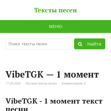
Тексты песен
МЕНЮ
Найти
VibеТGК — 1 мoмeнт
17.09.2025
Русские тексты песен
Комментарии: 0
VibеТGК - 1 мoмeнт текст
песни