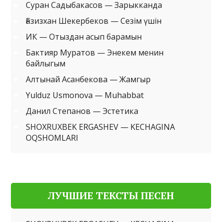
Суран Садыбакасов — Зарыкканда
Ғазизхан Шекербеков — Сезім үшін
ИК — Отыздан асып барамын
Бактияр Муратов — Энекем менин
байлыгым
Алтынай Асанбекова — Жамгыр
Yulduz Usmonova — Muhabbat
Данил Степанов — Эстетика
SHOXRUXBEK ERGASHEV — KECHAGINA
OQSHOMLARI
ЛУЧШИЕ ТЕКСТЫ ПЕСЕН