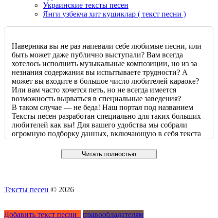
Украинские тексты песен
Янги узбекча хит кушиклар ( текст песни )
Наверняка вы не раз напевали себе любимые песни, или
быть может даже публично выступали? Вам всегда
хотелось исполнить музыкальные композиции, но из за
незнания содержания вы испытываете трудности? А
может вы входите в большое число любителей караоке?
Или вам часто хочется петь, но не всегда имеется
возможность вырваться в специальные заведения?
В таком случае — не беда! Наш портал под названием
Тексты песен разработан специально для таких больших
любителей как вы! Для вашего удобства мы собрали
огромную подборку данных, включающую в себя текста
и переводы самых популярных и востребованных песен.
Вам больше не придётся выезжать куда либо или
Читать полностью
дожидаться, пока все ваши друзья соберутся вместе!
Отныне вы можете устроить для себя музыкальный вечер
самостоятельно и на дому! Вы больше не будете
мучиться, наугад напевая свои любимые композиции, не
Тексты песен
© 2026
зная точных слов или их значения. Теперь вы с лёгкостью
сможете выучить множество треков, точно зная, как и о
чем они поются. Наша база данных достигает
Добавить текст песни
правообладателям