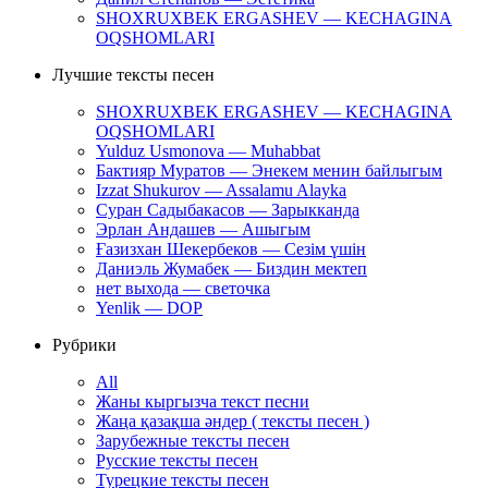
SHOXRUXBEK ERGASHEV — KECHAGINA
OQSHOMLARI
Лучшие тексты песен
SHOXRUXBEK ERGASHEV — KECHAGINA
OQSHOMLARI
Yulduz Usmonova — Muhabbat
Бактияр Муратов — Энекем менин байлыгым
Izzat Shukurov — Assalamu Alayka
Суран Садыбакасов — Зарыкканда
Эрлан Андашев — Ашыгым
Ғазизхан Шекербеков — Сезім үшін
Даниэль Жумабек — Биздин мектеп
нет выхода — светочка
Yenlik — DOP
Рубрики
All
Жаны кыргызча текст песни
Жаңа қазақша әндер ( тексты песен )
Зарубежные тексты песен
Русские тексты песен
Турецкие тексты песен