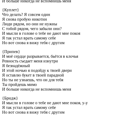
И больше никогда не вспомнишь меня
{Куплет}
Что делать? Я совсем один
Я снова пробую никотин
Люди рядом, но они не нужны
С тобой рядом, чего забыли они?
И мысли в голове о тебе не дают мне покоя
Я так устал врать самому себе
Но вот снова я вижу тебя с другим
{Припев}
И моё сердце разрывается, бьётся в клочья
Ревность съедает меня изнутри
Я безнадёжный
И этой ночью я подойду к твоей двери
Я оставлю букет в твоей парадной
Но ты не узнаешь, что он для тебя
Ты пройдешь мимо
И больше никогда не вспомнишь меня
{Бридж}
И мысли в голове о тебе не дают мне покоя, у-у
Я так устал врать самому себе
Но вот снова я вижу тебя с другим