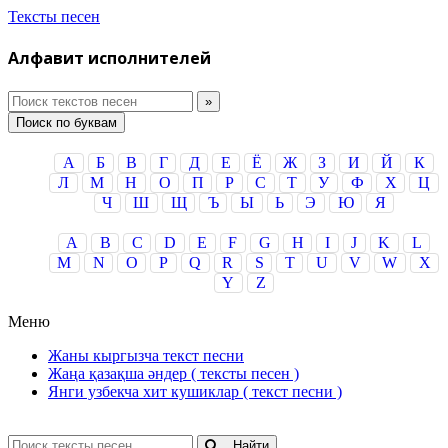
Тексты песен
Алфавит исполнителей
Поиск по буквам
А
Б
В
Г
Д
Е
Ё
Ж
З
И
Й
К
Л
М
Н
О
П
Р
С
Т
У
Ф
Х
Ц
Ч
Ш
Щ
Ъ
Ы
Ь
Э
Ю
Я
A
B
C
D
E
F
G
H
I
J
K
L
M
N
O
P
Q
R
S
T
U
V
W
X
Y
Z
Меню
Жаны кыргызча текст песни
Жаңа қазақша әндер ( тексты песен )
Янги узбекча хит кушиклар ( текст песни )
Найти