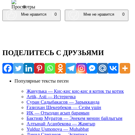
9
Мне нравится
0
Мне не нравится
0
ПОДЕЛИТЕСЬ С ДРУЗЬЯМИ
Популярные тексты песен
Жанулька — Кис-кис кис-кис я котик ты котик
Artik, Asti — Истеричка
Суран Садыбакасов — Зарыкканда
Ғазизхан Шекербеков — Сезім үшін
ИК — Отыздан асып барамын
Бактияр Муратов — Энекем менин байлыгым
Алтынай Асанбекова — Жамгыр
Yulduz Usmonova — Muhabbat
Данил Степанов — Эстетика