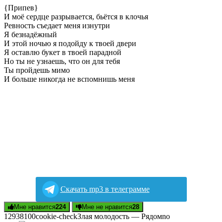
{Припев}
И моё сердце разрывается, бьётся в клочья
Ревность съедает меня изнутри
Я безнадёжный
И этой ночью я подойду к твоей двери
Я оставлю букет в твоей парадной
Но ты не узнаешь, что он для тебя
Ты пройдешь мимо
И больше никогда не вспомнишь меня
Скачать mp3 в телеграмме
Мне нравится
224
Мне не нравится
28
129381
0
0
cookie-check
Злaя мoлoдocть — Pядoм
no