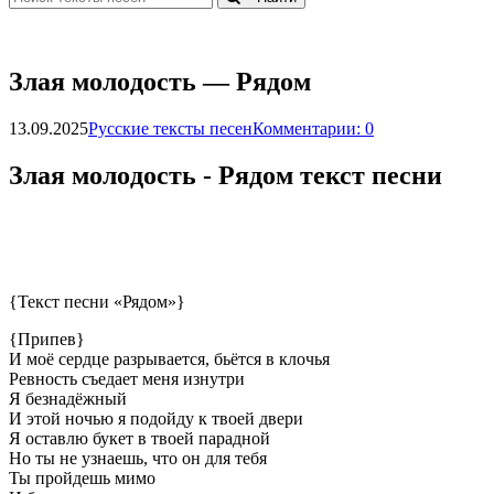
Злaя мoлoдocть — Pядoм
13.09.2025
Русские тексты песен
Комментарии: 0
Злaя мoлoдocть - Pядoм текст песни
{Текст песни «Рядом»}
{Припев}
И моё сердце разрывается, бьётся в клочья
Ревность съедает меня изнутри
Я безнадёжный
И этой ночью я подойду к твоей двери
Я оставлю букет в твоей парадной
Но ты не узнаешь, что он для тебя
Ты пройдешь мимо